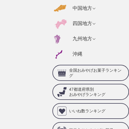
千葉県のおみやげ
福島県のおみやげ
京都府のおみやげ
広島県のおみやげ
中国地方
静岡県のおみやげ
茨城県のおみやげ
奈良県のおみやげ
山口県のおみやげ
福井県のおみやげ
高知県のおみやげ
四国地方
栃木県のおみやげ
三重県のおみやげ
島根県のおみやげ
石川県のおみやげ
徳島県のおみやげ
群馬県のおみやげ
兵庫県のおみやげ
福岡県のおみやげ
九州地方
岡山県のおみやげ
山梨県のおみやげ
愛媛県のおみやげ
滋賀県のおみやげ
佐賀県のおみやげ
鳥取県のおみやげ
沖縄
岐阜県のおみやげ
香川県のおみやげ
和歌山県のおみや
大分県のおみやげ
げ
愛知県のおみやげ
全国おみやげお菓子ランキン
宮崎県のおみやげ
グ
熊本県のおみやげ
47都道府県別
鹿児島県のおみや
おみやげランキング
げ
いいね数ランキング
長崎県のおみやげ