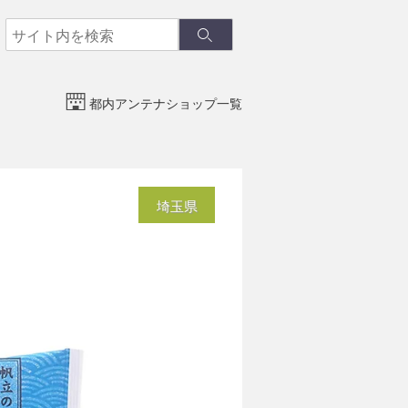
検
検
索
索
都内アンテナショップ一覧
埼玉県