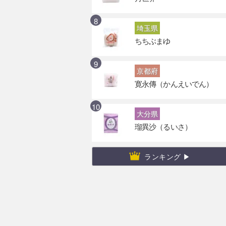
埼玉県
ちちぶまゆ
京都府
寛永傳（かんえいでん）
大分県
瑠異沙（るいさ）
ランキング ▶