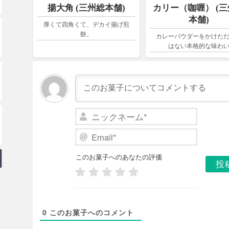
揚大角 (三州総本舗)
カリー（咖喱） (
本舗)
厚くて四角くて、デカイ揚げ煎
餅。
カレーパウダーをかけた
はない本格的な味わ
ニ
ッ
E
ク
m
ネ
a
このお菓子へのあなたの評価
ー
i
ム
l
*
*
0
このお菓子へのコメント