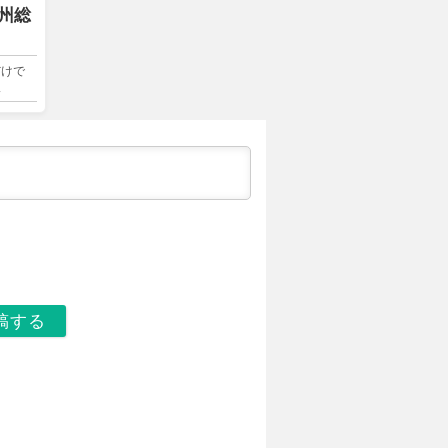
三州総
だけで
い