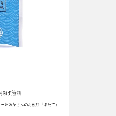
の揚げ煎餅
る三州製菓さんのお煎餅『ほたて』