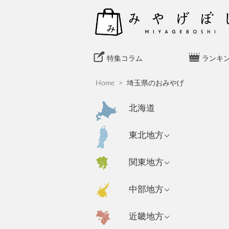
S
k
i
p
t
特集コラム
ランキ
o
c
Home
>
埼玉県のおみやげ
o
n
北海道
t
e
青森県のおみやげ
東北地方
n
岩手県のおみやげ
t
東京都のおみやげ
関東地方
秋田県のおみやげ
神奈川県のおみや
新潟県のおみやげ
中部地方
げ
山形県のおみやげ
長野県のおみやげ
埼玉県のおみやげ
宮城県のおみやげ
大阪府のおみやげ
近畿地方
富山県のおみやげ