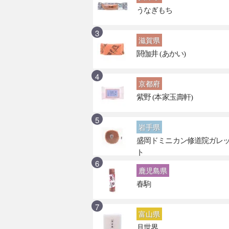
うなぎもち
滋賀県
閼伽井 (あかい)
京都府
紫野 (本家玉壽軒)
岩手県
盛岡ドミニカン修道院ガレ
ト
鹿児島県
春駒
富山県
月世界