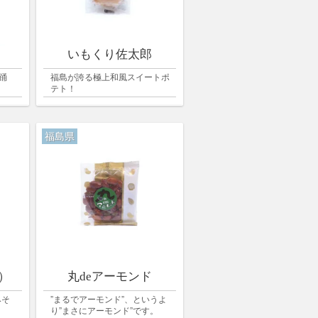
いもくり佐太郎
踊
福島が誇る極上和風スイートポ
テト！
福島県
）
丸deアーモンド
みそ
”まるでアーモンド”、というよ
り”まさにアーモンド”です。