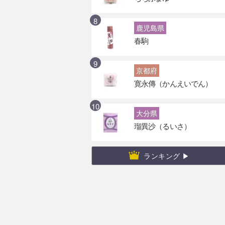
鹿児島県
春駒
京都府
寛永傳（かんえいでん）
大分県
瑠異沙（るいさ）
ランキング ▶