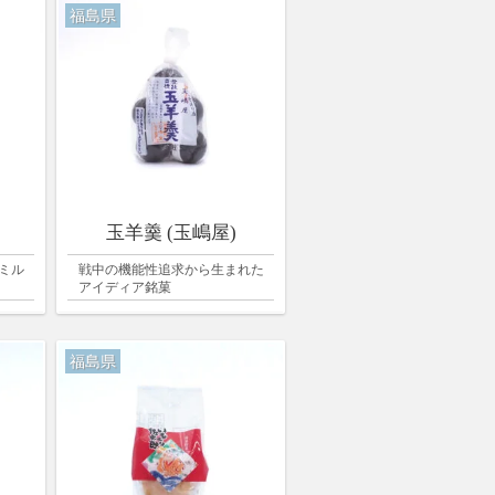
福島県
玉羊羹 (玉嶋屋)
ミル
戦中の機能性追求から生まれた
アイディア銘菓
福島県