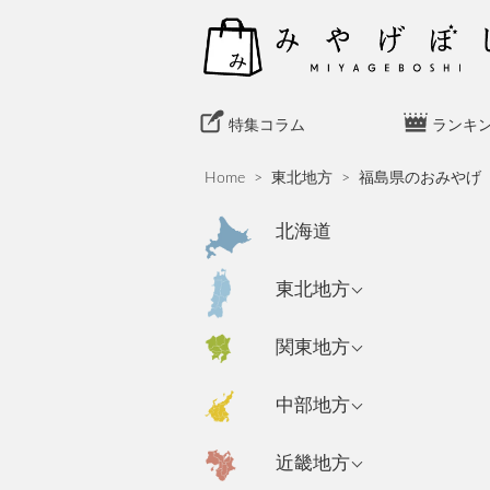
S
k
i
p
t
特集コラム
ランキ
o
c
Home
>
東北地方
>
福島県のおみやげ
o
n
北海道
t
e
青森県のおみやげ
東北地方
n
岩手県のおみやげ
t
東京都のおみやげ
関東地方
秋田県のおみやげ
神奈川県のおみや
新潟県のおみやげ
中部地方
げ
山形県のおみやげ
長野県のおみやげ
埼玉県のおみやげ
宮城県のおみやげ
大阪府のおみやげ
近畿地方
富山県のおみやげ