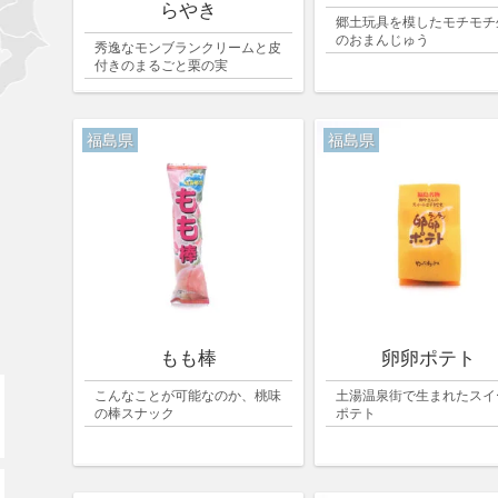
らやき
郷土玩具を模したモチモチ
のおまんじゅう
秀逸なモンブランクリームと皮
付きのまるごと栗の実
福島県
福島県
もも棒
卵卵ポテト
こんなことが可能なのか、桃味
土湯温泉街で生まれたスイ
の棒スナック
ポテト