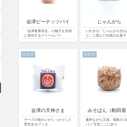
会津ピーナッツパイ
じゃんがら
「会津産落花生」の魅力を全国
いわきの『じゃんがら念仏
に発信するクリームパイ
り』に因んだ伝統のお菓子
福島県
福島県
会津の天神さま
みそぱん（駒田屋
チーズの味わいがしっかりした
素朴ながら王道。福島の”
歴史あるブッセ
パン”文化ここにあり