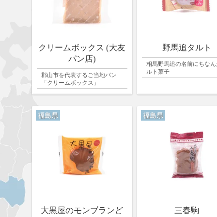
クリームボックス (大友
野馬追タルト
パン店)
相馬野馬追の名前にちなん
ルト菓子
郡山市を代表するご当地パン
「クリームボックス」
福島県
福島県
大黒屋のモンブランど
三春駒