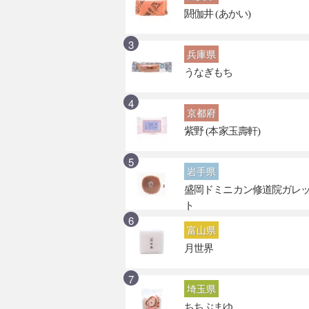
閼伽井 (あかい)
兵庫県
うなぎもち
京都府
紫野 (本家玉壽軒)
岩手県
盛岡ドミニカン修道院ガレ
ト
富山県
月世界
埼玉県
ちちぶまゆ