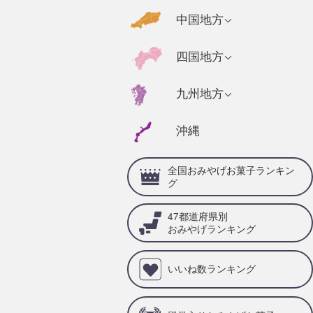
千葉県のおみやげ
福島県のおみやげ
京都府のおみやげ
広島県のおみやげ
中国地方
静岡県のおみやげ
茨城県のおみやげ
奈良県のおみやげ
山口県のおみやげ
福井県のおみやげ
高知県のおみやげ
四国地方
栃木県のおみやげ
三重県のおみやげ
島根県のおみやげ
石川県のおみやげ
徳島県のおみやげ
群馬県のおみやげ
兵庫県のおみやげ
福岡県のおみやげ
九州地方
岡山県のおみやげ
山梨県のおみやげ
愛媛県のおみやげ
滋賀県のおみやげ
佐賀県のおみやげ
鳥取県のおみやげ
沖縄
岐阜県のおみやげ
香川県のおみやげ
和歌山県のおみや
大分県のおみやげ
げ
愛知県のおみやげ
全国おみやげお菓子ランキン
宮崎県のおみやげ
グ
熊本県のおみやげ
47都道府県別
鹿児島県のおみや
おみやげランキング
げ
いいね数ランキング
長崎県のおみやげ