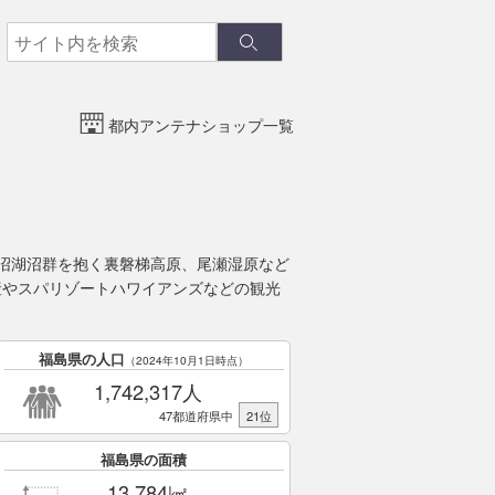
検
検
索
索
都内アンテナショップ一覧
沼湖沼群を抱く裏磐梯高原、尾瀬湿原など
産やスパリゾートハワイアンズなどの観光
福島県の人口
（2024年10月1日時点）
1,742,317人
47都道府県中
21位
福島県の面積
13,784㎢