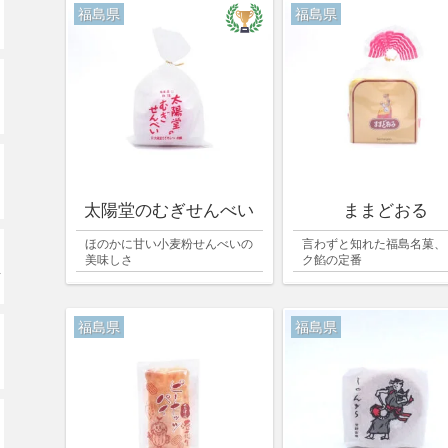
福島県
福島県
太陽堂のむぎせんべい
ままどおる
ほのかに甘い小麦粉せんべいの
言わずと知れた福島名菓、
美味しさ
ク餡の定番
ッ
福島県
福島県