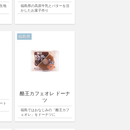
生地
福島県の高原牛乳とバターを活
かしたお菓子作り
福島県
酪王カフェオレ ドーナ
ツ
ート
福島ではおなじみの「酪王カフ
ェオレ」をドーナツに