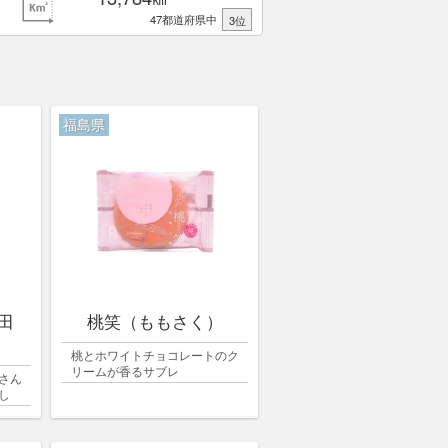
47都道府県中
3位
福島県
田
桃笑（ももさく）
桃とホワイトチョコレートのク
リームが香るサブレ
さん
し