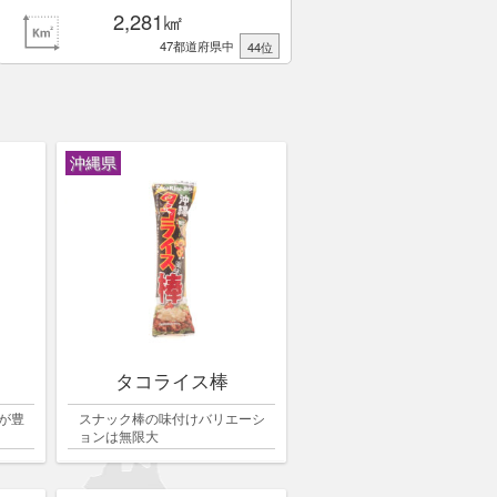
2,281㎢
47都道府県中
44位
沖縄県
タコライス棒
が豊
スナック棒の味付けバリエーシ
ョンは無限大