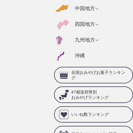
千葉県のおみやげ
福島県のおみやげ
京都府のおみやげ
広島県のおみやげ
中国地方
静岡県のおみやげ
茨城県のおみやげ
奈良県のおみやげ
山口県のおみやげ
福井県のおみやげ
高知県のおみやげ
四国地方
栃木県のおみやげ
三重県のおみやげ
島根県のおみやげ
石川県のおみやげ
徳島県のおみやげ
群馬県のおみやげ
兵庫県のおみやげ
福岡県のおみやげ
九州地方
岡山県のおみやげ
山梨県のおみやげ
愛媛県のおみやげ
滋賀県のおみやげ
佐賀県のおみやげ
鳥取県のおみやげ
沖縄
岐阜県のおみやげ
香川県のおみやげ
和歌山県のおみや
大分県のおみやげ
げ
愛知県のおみやげ
全国おみやげお菓子ランキン
宮崎県のおみやげ
グ
熊本県のおみやげ
47都道府県別
鹿児島県のおみや
おみやげランキング
げ
いいね数ランキング
長崎県のおみやげ