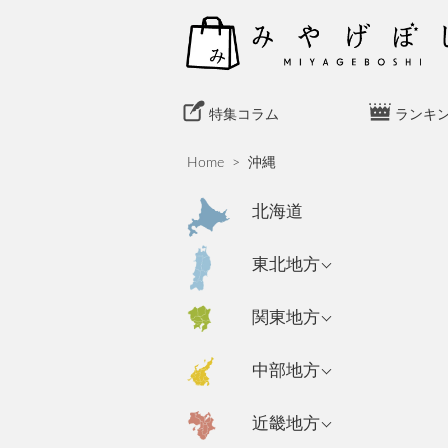
S
k
i
p
t
特集コラム
ランキ
o
c
Home
>
沖縄
o
n
北海道
t
e
青森県のおみやげ
東北地方
n
岩手県のおみやげ
t
東京都のおみやげ
関東地方
秋田県のおみやげ
神奈川県のおみや
新潟県のおみやげ
中部地方
げ
山形県のおみやげ
長野県のおみやげ
埼玉県のおみやげ
宮城県のおみやげ
大阪府のおみやげ
近畿地方
富山県のおみやげ