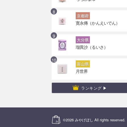
京都府
寛永傳（かんえいでん）
大分県
瑠異沙（るいさ）
富山県
月世界
ランキング ▶
©2026
みやげぼし
All rights reserved.