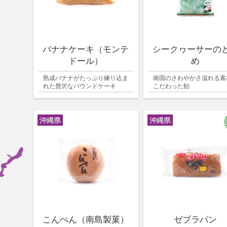
バナナケーキ（モンテ
シークヮーサーの
ドール）
め
熟成バナナがたっぷり練り込ま
南国のさわやかさ溢れる素
れた贅沢なパウンドケーキ
こだわった飴
沖縄県
沖縄県
こんぺん（南島製菓）
ゼブラパン