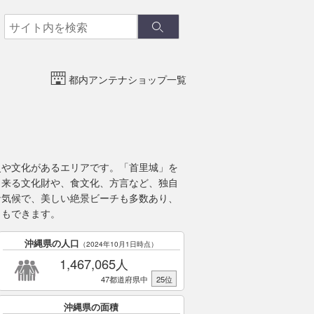
検
検
索
索
都内アンテナショップ一覧
史や文化があるエリアです。「首里城」を
出来る文化財や、食文化、方言など、独自
な気候で、美しい絶景ビーチも多数あり、
ともできます。
沖縄県の人口
（2024年10月1日時点）
1,467,065人
47都道府県中
25位
沖縄県の面積