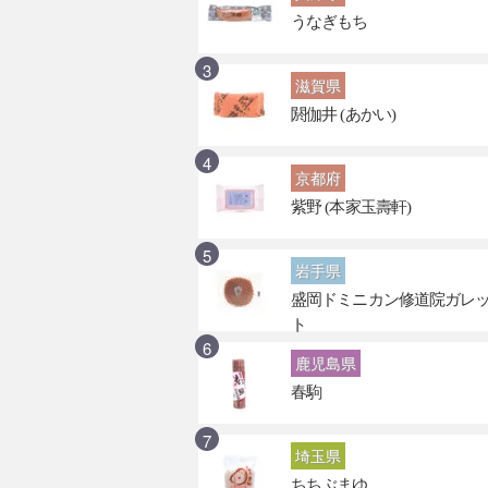
うなぎもち
滋賀県
閼伽井 (あかい)
京都府
紫野 (本家玉壽軒)
岩手県
盛岡ドミニカン修道院ガレ
ト
鹿児島県
春駒
埼玉県
ちちぶまゆ