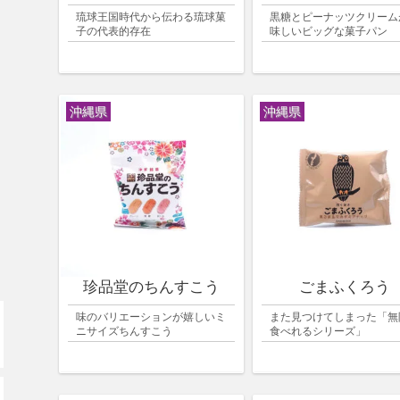
琉球王国時代から伝わる琉球菓
黒糖とピーナッツクリーム
子の代表的存在
味しいビッグな菓子パン
沖縄県
沖縄県
珍品堂のちんすこう
ごまふくろう
味のバリエーションが嬉しいミ
また見つけてしまった「無
ニサイズちんすこう
食べれるシリーズ」