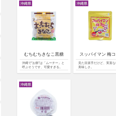
沖縄県
沖縄県
むちむちきなこ黒糖
スッパイマン 梅
沖縄で"お餅"は「ムーチー」と
見た目派手だけど、実直な
呼ぶそうです、可愛すぎる。
美味しさ。
ッ
沖縄県