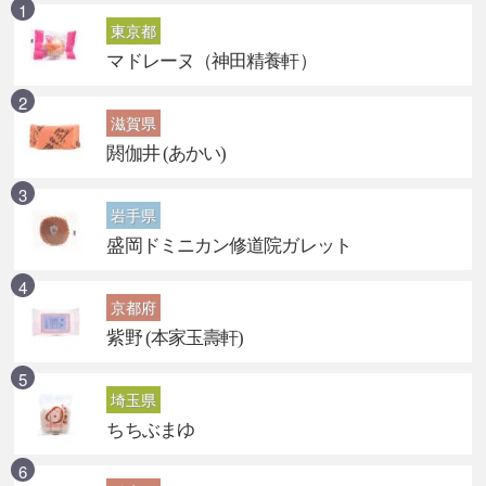
東京都
マドレーヌ（神田精養軒）
滋賀県
閼伽井 (あかい)
岩手県
盛岡ドミニカン修道院ガレット
京都府
紫野 (本家玉壽軒)
埼玉県
ちちぶまゆ