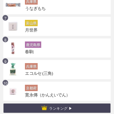
兵庫県
うなぎもち
富山県
月世界
鹿児島県
春駒
兵庫県
エコルセ (三角)
京都府
寛永傳（かんえいでん）
ランキング ▶