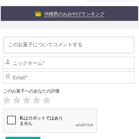
沖縄県のおみやげランキング
ニ
ッ
ク
E
ネ
m
ー
a
このお菓子へのあなたの評価
i
ム
l
*
*