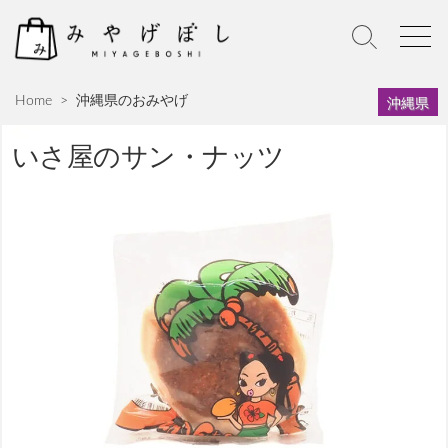
S
k
S
M
i
e
e
p
a
n
沖縄県
Home
>
沖縄県のおみやげ
r
u
t
c
o
h
いさ屋のサン・ナッツ
c
T
o
o
n
g
g
t
l
e
e
n
t