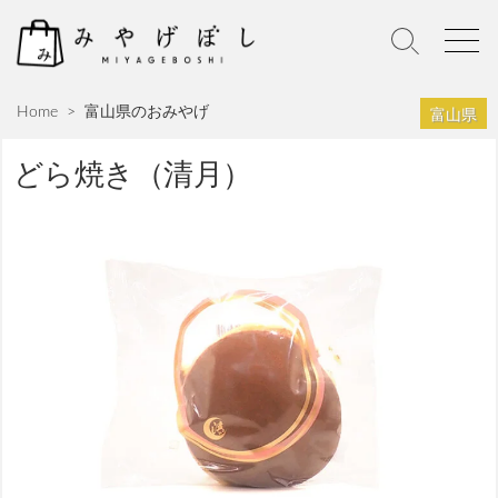
S
k
S
M
i
e
e
p
a
n
富山県
Home
>
富山県のおみやげ
r
u
t
c
o
h
どら焼き（清月）
c
T
o
o
n
g
g
t
l
e
e
n
t