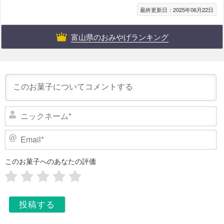
最終更新日：2025年06月22日
富山県のおみやげランキング
ニ
ッ
ク
E
ネ
m
ー
a
このお菓子へのあなたの評価
i
ム
l
*
*