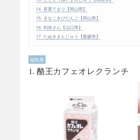
14. 良寛てまり【岡山県】
15. きなこきびだんご【岡山県】
16. 利休さん【山口県】
17. たぬきまんじゅう【愛媛県】
福島県
1. 酪王カフェオレクランチ