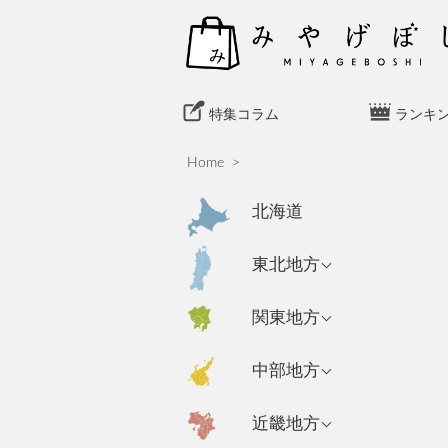
S
k
i
p
t
特集コラム
ランキ
o
c
Home
>
o
n
北海道
t
e
青森県のおみやげ
東北地方
n
岩手県のおみやげ
t
東京都のおみやげ
関東地方
秋田県のおみやげ
神奈川県のおみや
新潟県のおみやげ
中部地方
げ
山形県のおみやげ
長野県のおみやげ
埼玉県のおみやげ
宮城県のおみやげ
大阪府のおみやげ
近畿地方
富山県のおみやげ