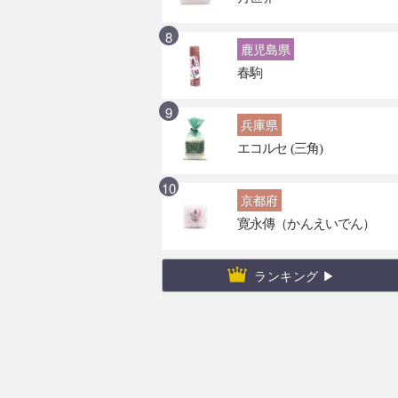
鹿児島県
春駒
兵庫県
エコルセ (三角)
京都府
寛永傳（かんえいでん）
ランキング ▶