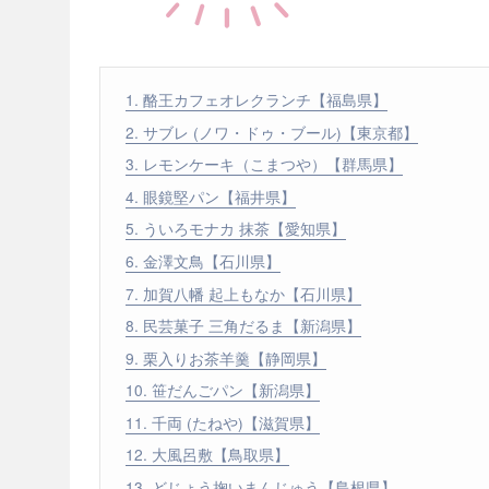
1. 酪王カフェオレクランチ【福島県】
2. サブレ (ノワ・ドゥ・ブール)【東京都】
3. レモンケーキ（こまつや）【群馬県】
4. 眼鏡堅パン【福井県】
5. ういろモナカ 抹茶【愛知県】
6. 金澤文鳥【石川県】
7. 加賀八幡 起上もなか【石川県】
8. 民芸菓子 三角だるま【新潟県】
9. 栗入りお茶羊羹【静岡県】
10. 笹だんごパン【新潟県】
11. 千両 (たねや)【滋賀県】
12. 大風呂敷【鳥取県】
13. どじょう掬いまんじゅう【島根県】