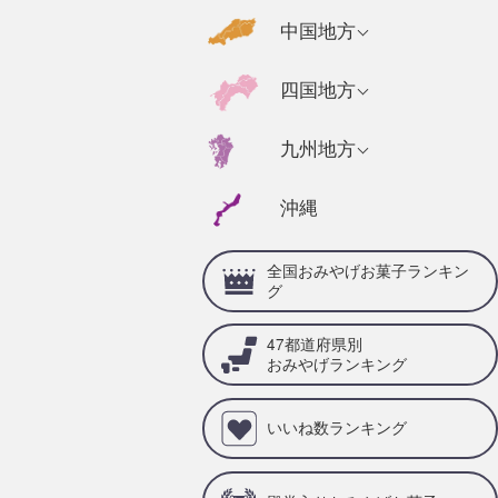
千葉県のおみやげ
福島県のおみやげ
京都府のおみやげ
広島県のおみやげ
中国地方
静岡県のおみやげ
茨城県のおみやげ
奈良県のおみやげ
山口県のおみやげ
福井県のおみやげ
高知県のおみやげ
四国地方
栃木県のおみやげ
三重県のおみやげ
島根県のおみやげ
石川県のおみやげ
徳島県のおみやげ
群馬県のおみやげ
兵庫県のおみやげ
福岡県のおみやげ
九州地方
岡山県のおみやげ
山梨県のおみやげ
愛媛県のおみやげ
滋賀県のおみやげ
佐賀県のおみやげ
鳥取県のおみやげ
沖縄
岐阜県のおみやげ
香川県のおみやげ
和歌山県のおみや
大分県のおみやげ
げ
愛知県のおみやげ
全国おみやげお菓子ランキン
宮崎県のおみやげ
グ
熊本県のおみやげ
47都道府県別
鹿児島県のおみや
おみやげランキング
げ
いいね数ランキング
長崎県のおみやげ