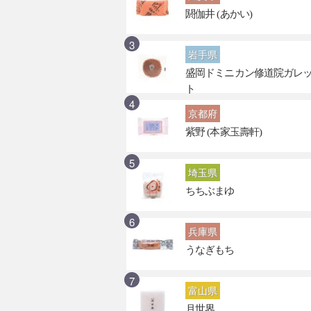
閼伽井 (あかい)
岩手県
盛岡ドミニカン修道院ガレ
ト
京都府
紫野 (本家玉壽軒)
埼玉県
ちちぶまゆ
兵庫県
うなぎもち
富山県
月世界