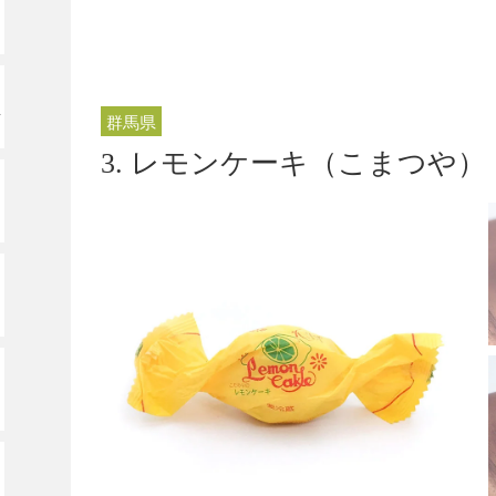
ッ
群馬県
3. レモンケーキ（こまつや）