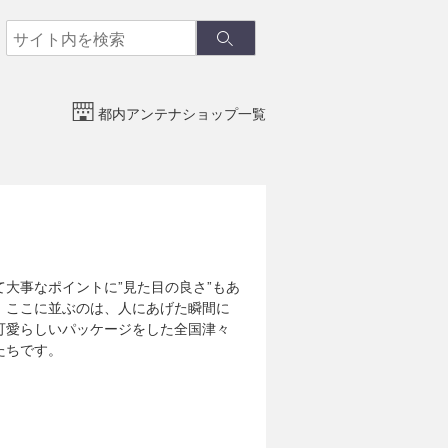
検
検
索
索
都内アンテナショップ一覧
て大事なポイントに”見た目の良さ”もあ
。ここに並ぶのは、人にあげた瞬間に
可愛らしいパッケージをした全国津々
たちです。