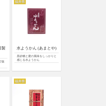
福井県
田製
水ようかん (あまとや)
黒砂糖と蜜の風味をしっかりと
感じる水ようかん
で販
福井県