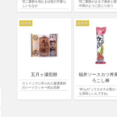
羽二重餅を包むまゆ型の可愛ら
羽二重餅がまるで液体と固
しいもなか
中間のように交じり合う
福井県
福井県
五月ヶ瀬煎餅
福井ソースカツ丼
ろこし棒
ストイックに作られた厳選素材
のハードクッキー的お煎餅
”丼もの”ってカタチが変わ
も美味しいんですね。