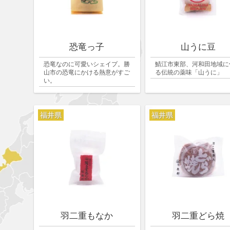
恐竜っ子
山うに豆
恐竜なのに可愛いシェイプ。勝
鯖江市東部、河和田地域に
山市の恐竜にかける熱意がすご
る伝統の薬味「山うに」
い。
福井県
福井県
羽二重もなか
羽二重どら焼