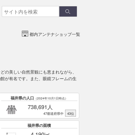
検
検
索
索
都内アンテナショップ一覧
などの美しい自然景観にも恵まれながら、
物館が有名です。また、眼鏡フレームの生
福井県の人口
（2024年10月1日時点）
738,691人
47都道府県中
43位
福井県の面積
4,190㎢