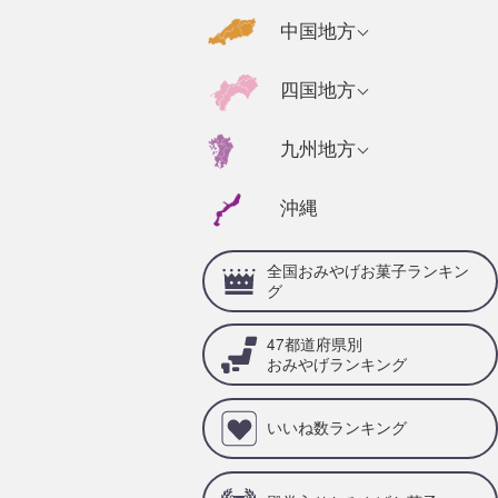
千葉県のおみやげ
福島県のおみやげ
京都府のおみやげ
広島県のおみやげ
中国地方
静岡県のおみやげ
茨城県のおみやげ
奈良県のおみやげ
山口県のおみやげ
福井県のおみやげ
高知県のおみやげ
四国地方
栃木県のおみやげ
三重県のおみやげ
島根県のおみやげ
石川県のおみやげ
徳島県のおみやげ
群馬県のおみやげ
兵庫県のおみやげ
福岡県のおみやげ
九州地方
岡山県のおみやげ
山梨県のおみやげ
愛媛県のおみやげ
滋賀県のおみやげ
佐賀県のおみやげ
鳥取県のおみやげ
沖縄
岐阜県のおみやげ
香川県のおみやげ
和歌山県のおみや
大分県のおみやげ
げ
愛知県のおみやげ
全国おみやげお菓子ランキン
宮崎県のおみやげ
グ
熊本県のおみやげ
47都道府県別
鹿児島県のおみや
おみやげランキング
げ
いいね数ランキング
長崎県のおみやげ