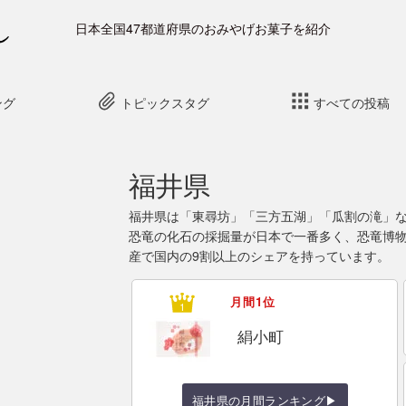
日本全国47都道府県のおみやげお菓子を紹介
ング
トピックスタグ
すべての投稿
福井県
福井県は「東尋坊」「三方五湖」「瓜割の滝」
恐竜の化石の採掘量が日本で一番多く、恐竜博
産で国内の9割以上のシェアを持っています。
月間1位
絹小町
福井県の月間ランキング▶