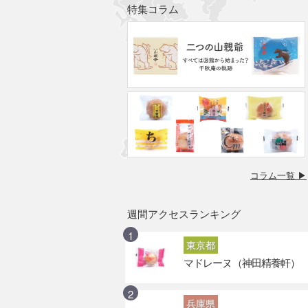
特集コラム
コラム一覧 ▶
週間アクセスランキング
東京都
マドレーヌ（神田精養軒）
兵庫県