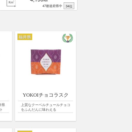
47都道府県中
34位
福井県
YOKOIチョコラスク
井県
上質なクーベルチュールチョコ
ト
をふんだんに味わえる