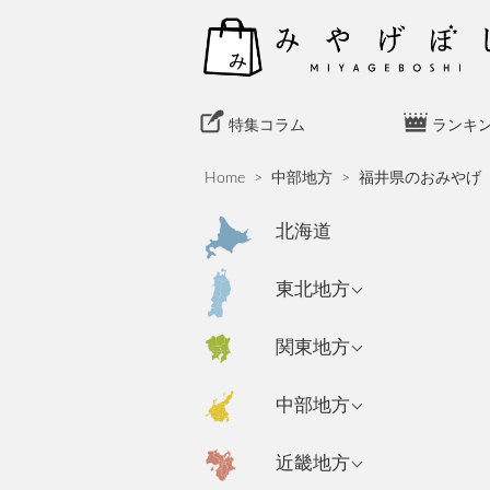
S
k
i
p
t
特集コラム
ランキ
o
c
Home
>
中部地方
>
福井県のおみやげ
o
n
北海道
t
e
青森県のおみやげ
東北地方
n
岩手県のおみやげ
t
東京都のおみやげ
関東地方
秋田県のおみやげ
神奈川県のおみや
新潟県のおみやげ
中部地方
げ
山形県のおみやげ
長野県のおみやげ
埼玉県のおみやげ
宮城県のおみやげ
大阪府のおみやげ
近畿地方
富山県のおみやげ