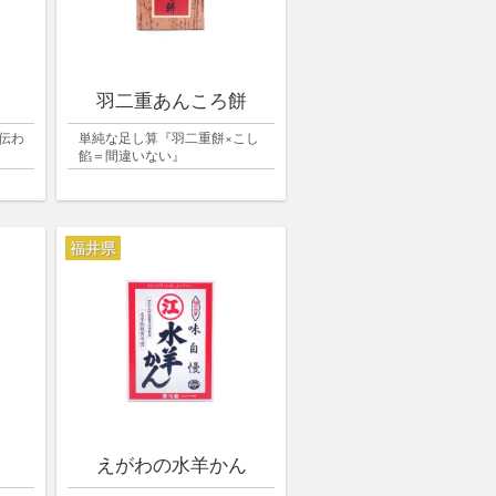
羽二重あんころ餅
伝わ
単純な足し算『羽二重餅×こし
餡＝間違いない』
福井県
えがわの水羊かん