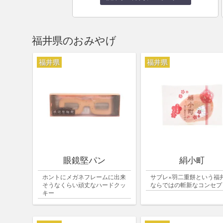
福井県のおみやげ
福井県
福井県
眼鏡堅パン
絹小町
ホントにメガネフレームに出来
サブレ×羽二重餅という福
そうなくらい頑丈なハードクッ
ならではの斬新なコンセプ
キー