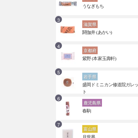
うなぎもち
滋賀県
閼伽井 (あかい)
京都府
紫野 (本家玉壽軒)
岩手県
盛岡ドミニカン修道院ガレ
ト
鹿児島県
春駒
富山県
月世界