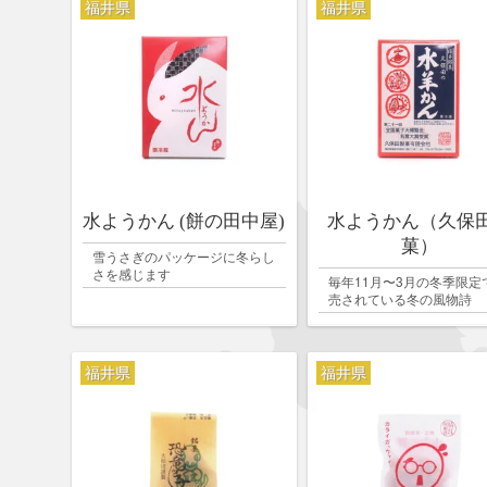
福井県
福井県
水ようかん (餅の田中屋)
水ようかん（久保
菓）
雪うさぎのパッケージに冬らし
さを感じます
毎年11月〜3月の冬季限定
売されている冬の風物詩
福井県
福井県