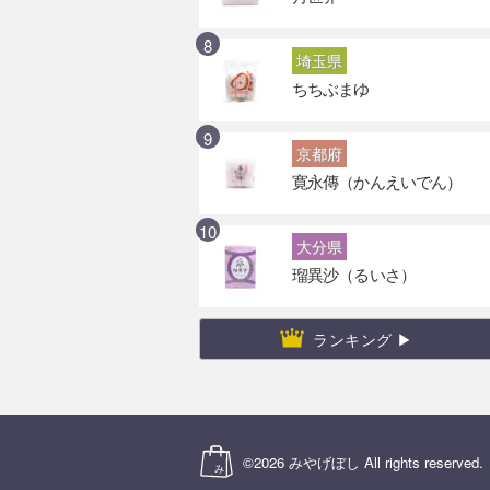
埼玉県
ちちぶまゆ
京都府
寛永傳（かんえいでん）
大分県
瑠異沙（るいさ）
ランキング ▶
©2026
みやげぼし
All rights reserved.