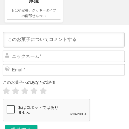
厚焼
もはや定番、クッキータイプ
の南部せんべい
ニ
ッ
ク
E
ネ
m
ー
a
このお菓子へのあなたの評価
i
ム
l
*
*