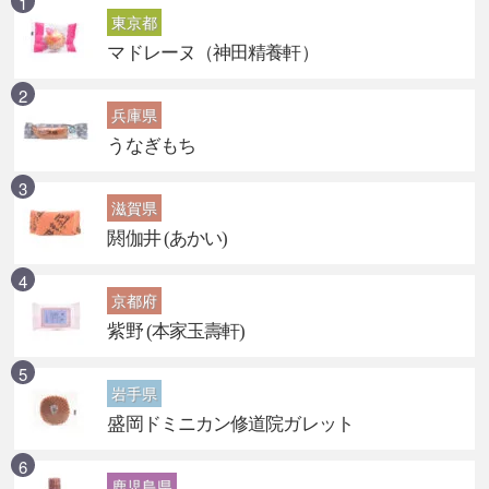
東京都
マドレーヌ（神田精養軒）
兵庫県
うなぎもち
滋賀県
閼伽井 (あかい)
京都府
紫野 (本家玉壽軒)
岩手県
盛岡ドミニカン修道院ガレット
鹿児島県