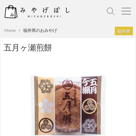
S
k
S
M
i
e
e
p
a
n
福井県
Home
>
福井県のおみやげ
r
u
t
c
o
h
五月ヶ瀬煎餅
c
T
o
o
n
g
g
t
l
e
e
n
t