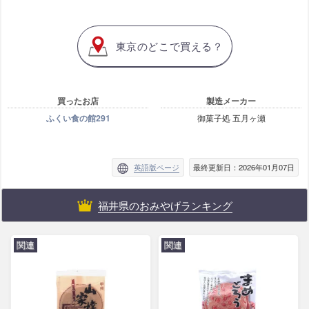
東京のどこで買える？
買ったお店
製造メーカー
ふくい食の館291
御菓子処 五月ヶ瀬
英語版ページ
最終更新日：2026年01月07日
福井県のおみやげランキング
関連
関連