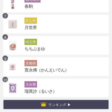
春駒
富山県
月世界
埼玉県
ちちぶまゆ
京都府
寛永傳（かんえいでん）
大分県
瑠異沙（るいさ）
ランキング ▶