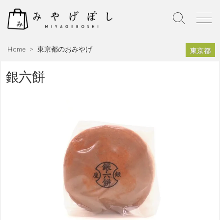
S
k
S
M
i
e
e
p
a
n
東京都
Home
>
東京都のおみやげ
r
u
t
c
o
h
銀六餅
c
T
o
o
n
g
g
t
l
e
e
n
t