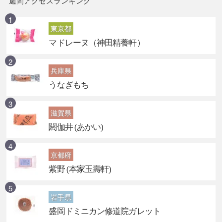
週間アクセスランキング
東京都
マドレーヌ（神田精養軒）
兵庫県
うなぎもち
滋賀県
閼伽井 (あかい)
京都府
紫野 (本家玉壽軒)
岩手県
盛岡ドミニカン修道院ガレット