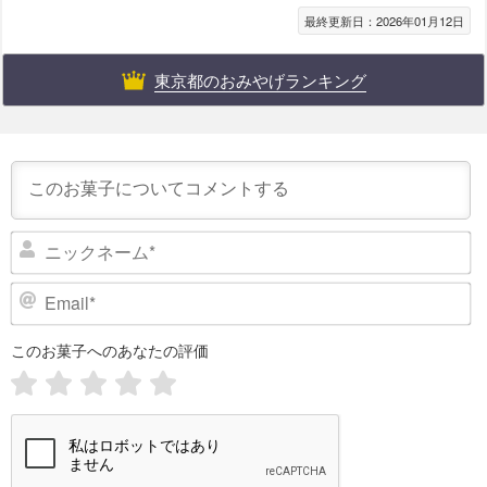
最終更新日：2026年01月12日
東京都のおみやげランキング
ニ
ッ
ク
E
ネ
m
ー
a
このお菓子へのあなたの評価
i
ム
l
*
*