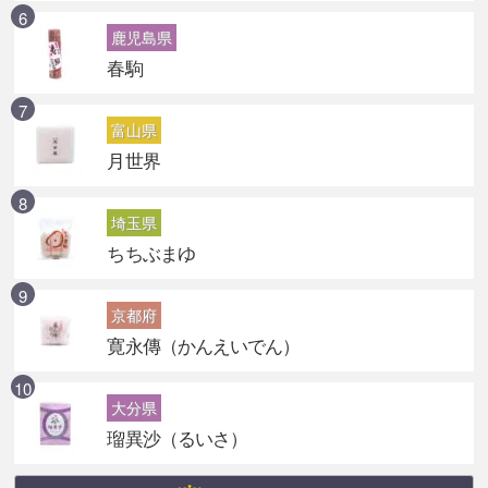
鹿児島県
春駒
富山県
月世界
埼玉県
ちちぶまゆ
京都府
寛永傳（かんえいでん）
大分県
瑠異沙（るいさ）