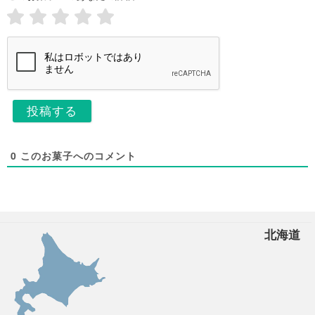
i
ム
l
*
*
0
このお菓子へのコメント
北海道