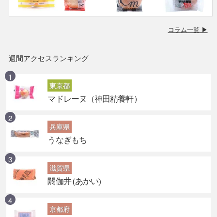
コラム一覧 ▶
週間アクセスランキング
東京都
マドレーヌ（神田精養軒）
兵庫県
うなぎもち
滋賀県
閼伽井 (あかい)
京都府