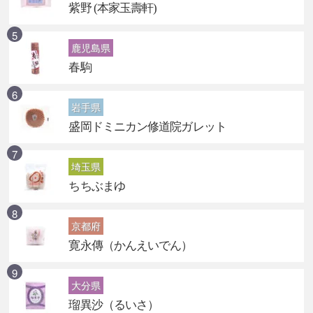
紫野 (本家玉壽軒)
鹿児島県
春駒
岩手県
盛岡ドミニカン修道院ガレット
埼玉県
ちちぶまゆ
京都府
寛永傳（かんえいでん）
大分県
瑠異沙（るいさ）