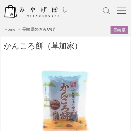
S
k
S
M
i
e
e
p
a
n
長崎県
Home
>
長崎県のおみやげ
r
u
t
c
o
h
かんころ餅（草加家）
c
T
o
o
n
g
g
t
l
e
e
n
t