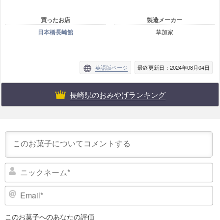
買ったお店
製造メーカー
日本橋長崎館
草加家
英語版ページ
最終更新日：2024年08月04日
長崎県のおみやげランキング
ニ
ッ
ク
E
ネ
m
ー
a
このお菓子へのあなたの評価