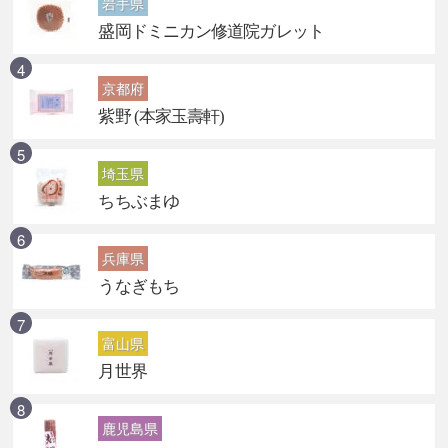
岩手県
盛岡ドミニカン修道院ガレット
京都府
紫野 (本家玉壽軒)
埼玉県
ちちぶまゆ
兵庫県
うなぎもち
富山県
月世界
鹿児島県