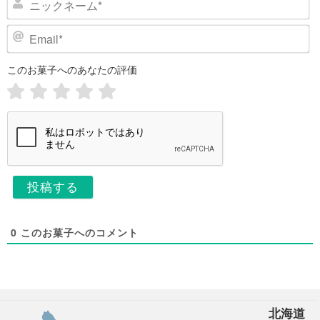
ッ
ク
E
ネ
m
ー
a
このお菓子へのあなたの評価
i
ム
l
*
*
0
このお菓子へのコメント
北海道