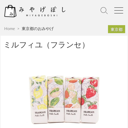
S
k
S
M
i
e
e
p
a
n
東京都
Home
>
東京都のおみやげ
r
u
t
c
o
h
ミルフィユ（フランセ）
c
T
o
o
n
g
g
t
l
e
e
n
t