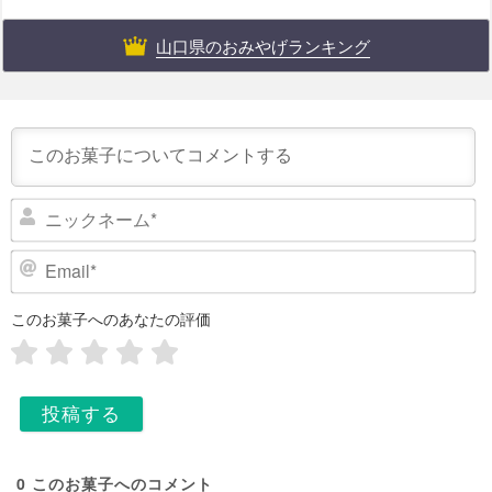
山口県のおみやげランキング
ニ
ッ
ク
E
ネ
m
ー
a
このお菓子へのあなたの評価
i
ム
l
*
*
0
このお菓子へのコメント