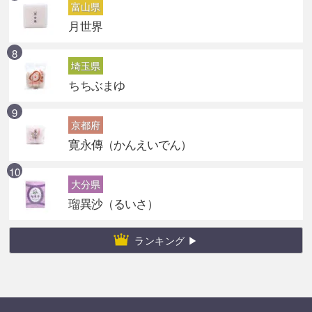
富山県
月世界
埼玉県
ちちぶまゆ
京都府
寛永傳（かんえいでん）
大分県
瑠異沙（るいさ）
ランキング ▶