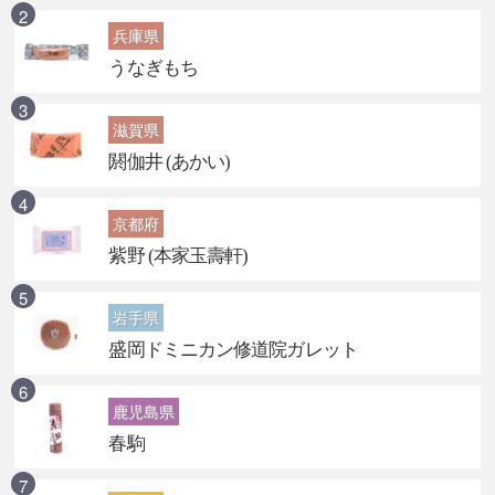
兵庫県
うなぎもち
滋賀県
閼伽井 (あかい)
京都府
紫野 (本家玉壽軒)
岩手県
盛岡ドミニカン修道院ガレット
鹿児島県
春駒