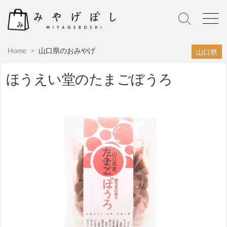
S
k
S
M
i
e
e
p
a
n
山口県
Home
>
山口県のおみやげ
r
u
t
c
o
h
ほうえい堂のたまごぼうろ
c
T
o
o
n
g
g
t
l
e
e
n
t