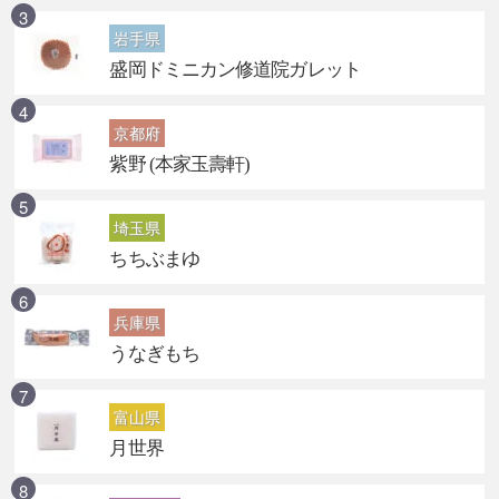
岩手県
盛岡ドミニカン修道院ガレット
京都府
紫野 (本家玉壽軒)
埼玉県
ちちぶまゆ
兵庫県
うなぎもち
富山県
月世界