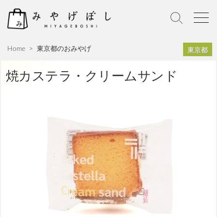
S
k
S
M
i
e
e
p
a
n
東京都
Home
>
東京都のおみやげ
r
u
t
c
o
h
焼カステラ・クリームサンド
c
T
o
o
n
g
g
t
l
e
e
n
t