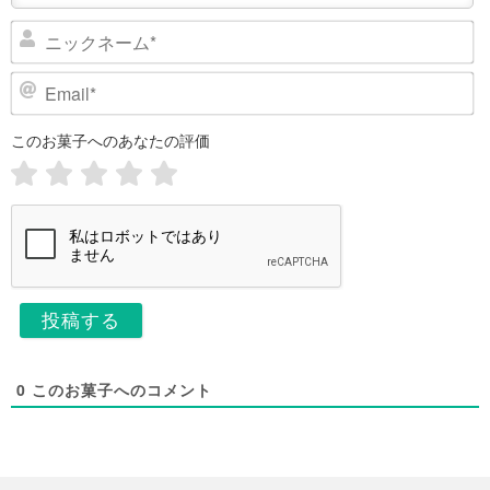
ニ
ッ
ク
E
ネ
m
ー
a
このお菓子へのあなたの評価
i
ム
l
*
*
0
このお菓子へのコメント