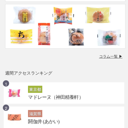
コラム一覧 ▶
週間アクセスランキング
東京都
マドレーヌ（神田精養軒）
滋賀県
閼伽井 (あかい)