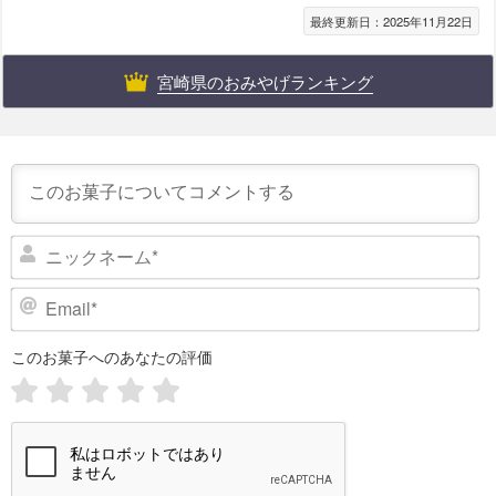
最終更新日：2025年11月22日
宮崎県のおみやげランキング
ニ
ッ
ク
E
ネ
m
ー
a
このお菓子へのあなたの評価
i
ム
l
*
*