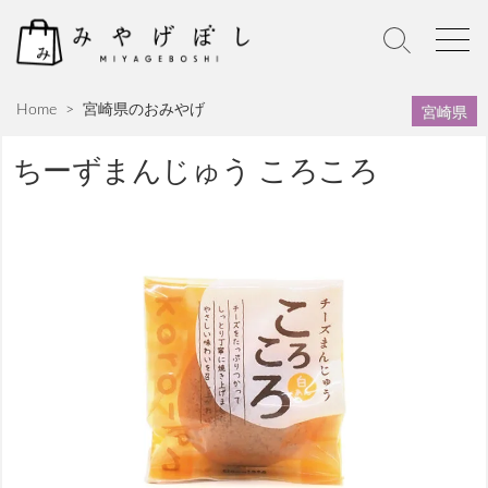
S
k
S
M
i
e
e
p
a
n
宮崎県
Home
>
宮崎県のおみやげ
r
u
t
c
o
h
ちーずまんじゅう ころころ
c
T
o
o
n
g
g
t
l
e
e
n
t