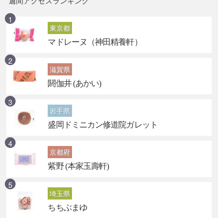
週間アクセスランキング
東京都
マドレーヌ（神田精養軒）
滋賀県
閼伽井 (あかい)
岩手県
盛岡ドミニカン修道院ガレット
京都府
紫野 (本家玉壽軒)
埼玉県
ちちぶまゆ