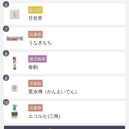
富山県
月世界
兵庫県
うなぎもち
鹿児島県
春駒
京都府
寛永傳（かんえいでん）
兵庫県
エコルセ (三角)