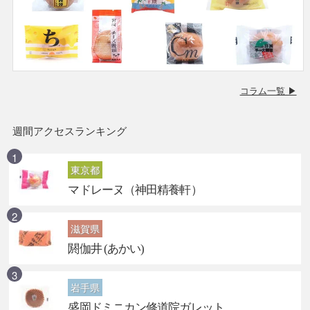
コラム一覧 ▶
週間アクセスランキング
東京都
マドレーヌ（神田精養軒）
滋賀県
閼伽井 (あかい)
岩手県
盛岡ドミニカン修道院ガレット