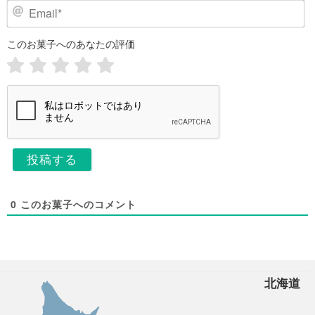
ク
E
ネ
m
ー
a
このお菓子へのあなたの評価
i
ム
l
*
*
0
このお菓子へのコメント
北海道