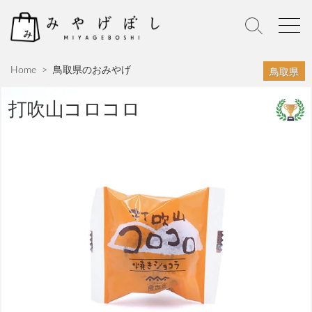
S
k
S
M
i
e
e
p
a
n
鳥取県
Home
>
鳥取県のおみやげ
r
u
t
c
o
h
打吹山コロコロ
c
T
o
o
n
g
g
t
l
e
e
n
t