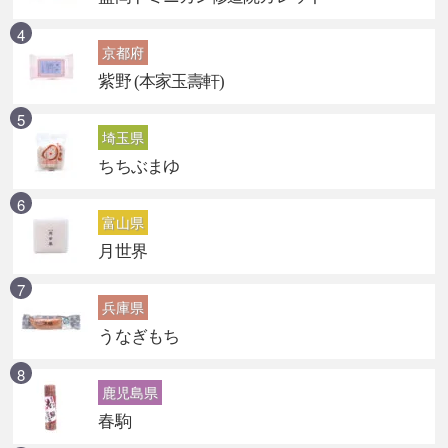
京都府
紫野 (本家玉壽軒)
埼玉県
ちちぶまゆ
富山県
月世界
兵庫県
うなぎもち
鹿児島県
春駒