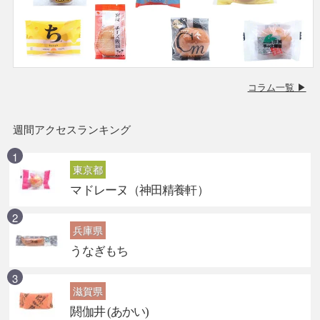
コラム一覧 ▶
週間アクセスランキング
東京都
マドレーヌ（神田精養軒）
兵庫県
うなぎもち
滋賀県
閼伽井 (あかい)