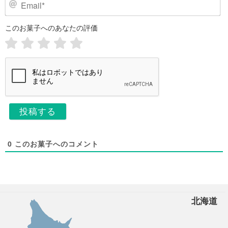
E
ネ
m
ー
a
このお菓子へのあなたの評価
i
ム
l
*
*
0
このお菓子へのコメント
北海道