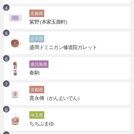
京都府
紫野 (本家玉壽軒)
岩手県
盛岡ドミニカン修道院ガレット
鹿児島県
春駒
京都府
寛永傳（かんえいでん）
埼玉県
ちちぶまゆ