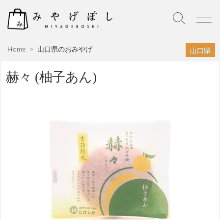
S
k
S
M
i
e
e
p
a
n
山口県
Home
>
山口県のおみやげ
r
u
t
c
o
h
赫々 (柚子あん)
c
T
o
o
n
g
g
t
l
e
e
n
t