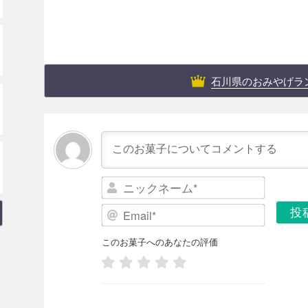
石川県のおみやげラ
ニ
ッ
E
ク
m
ネ
a
このお菓子へのあなたの評価
ー
i
ム
l
*
*