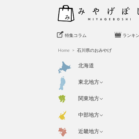
S
k
i
p
t
特集コラム
ランキ
o
c
Home
>
石川県のおみやげ
o
n
北海道
t
e
青森県のおみやげ
東北地方
n
岩手県のおみやげ
t
東京都のおみやげ
関東地方
秋田県のおみやげ
神奈川県のおみや
新潟県のおみやげ
中部地方
げ
山形県のおみやげ
長野県のおみやげ
埼玉県のおみやげ
宮城県のおみやげ
大阪府のおみやげ
近畿地方
富山県のおみやげ