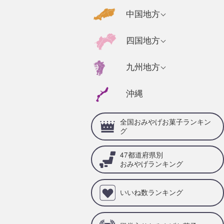
千葉県のおみやげ
福島県のおみやげ
京都府のおみやげ
広島県のおみやげ
中国地方
静岡県のおみやげ
茨城県のおみやげ
奈良県のおみやげ
山口県のおみやげ
福井県のおみやげ
高知県のおみやげ
四国地方
栃木県のおみやげ
三重県のおみやげ
島根県のおみやげ
石川県のおみやげ
徳島県のおみやげ
群馬県のおみやげ
兵庫県のおみやげ
福岡県のおみやげ
九州地方
岡山県のおみやげ
山梨県のおみやげ
愛媛県のおみやげ
滋賀県のおみやげ
佐賀県のおみやげ
鳥取県のおみやげ
沖縄
岐阜県のおみやげ
香川県のおみやげ
和歌山県のおみや
大分県のおみやげ
げ
愛知県のおみやげ
全国おみやげお菓子ランキン
宮崎県のおみやげ
グ
熊本県のおみやげ
47都道府県別
鹿児島県のおみや
おみやげランキング
げ
いいね数ランキング
長崎県のおみやげ