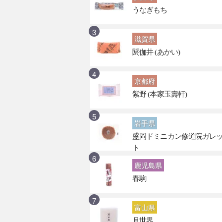
うなぎもち
滋賀県
閼伽井 (あかい)
京都府
紫野 (本家玉壽軒)
岩手県
盛岡ドミニカン修道院ガレ
ト
鹿児島県
春駒
富山県
月世界