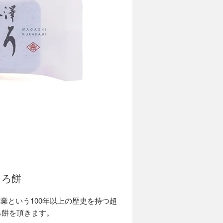
ころ餅
創業という100年以上の歴史を持つ超
ろ餅を頂きます。