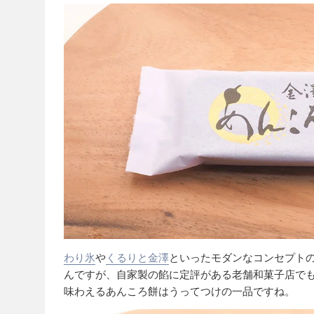
わり氷
や
くるりと金澤
といったモダンなコンセプト
んですが、自家製の餡に定評がある老舗和菓子店で
味わえるあんころ餅はうってつけの一品ですね。