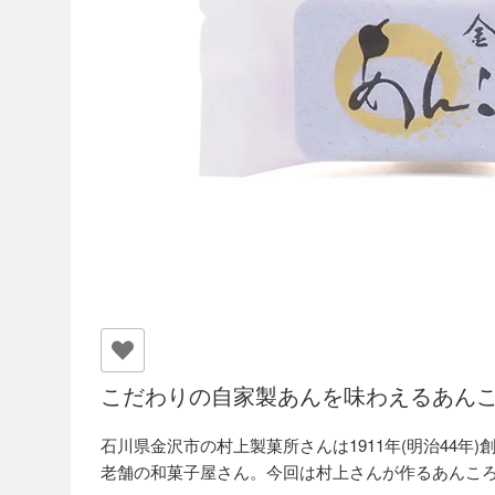
こだわりの自家製あんを味わえるあん
石川県金沢市の村上製菓所さんは1911年(明治44年)
老舗の和菓子屋さん。今回は村上さんが作るあんこ