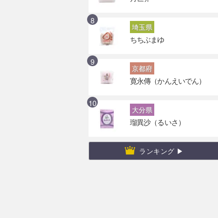
埼玉県
ちちぶまゆ
京都府
寛永傳（かんえいでん）
大分県
瑠異沙（るいさ）
ランキング ▶