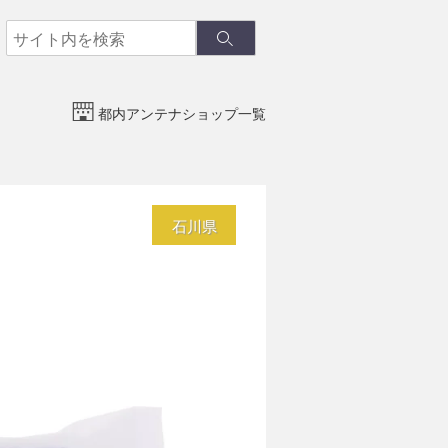
検
検
索
索
都内アンテナショップ一覧
石川県