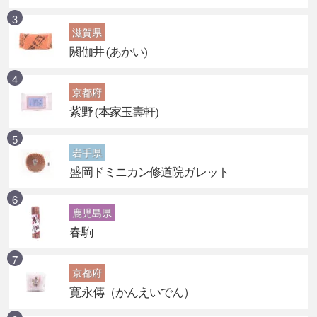
滋賀県
閼伽井 (あかい)
京都府
紫野 (本家玉壽軒)
岩手県
盛岡ドミニカン修道院ガレット
鹿児島県
春駒
京都府
寛永傳（かんえいでん）