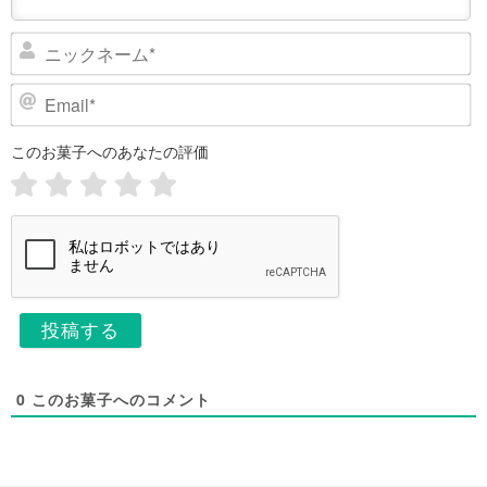
ニ
ッ
ク
E
ネ
m
ー
a
このお菓子へのあなたの評価
i
ム
l
*
*
0
このお菓子へのコメント