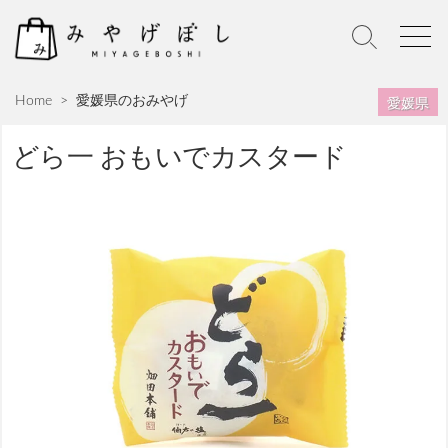
S
k
S
M
i
e
e
p
a
n
愛媛県
Home
>
愛媛県のおみやげ
r
u
t
c
o
h
どら一 おもいでカスタード
c
T
o
o
n
g
g
t
l
e
e
n
t