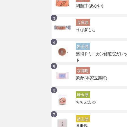
閼伽井 (あかい)
兵庫県
うなぎもち
岩手県
盛岡ドミニカン修道院ガレ
ト
京都府
紫野 (本家玉壽軒)
埼玉県
ちちぶまゆ
富山県
月世界