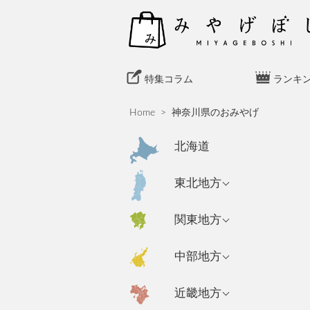
S
k
i
p
t
特集コラム
ランキ
o
c
Home
>
神奈川県のおみやげ
o
n
北海道
t
e
青森県のおみやげ
東北地方
n
岩手県のおみやげ
t
東京都のおみやげ
関東地方
秋田県のおみやげ
神奈川県のおみや
新潟県のおみやげ
中部地方
げ
山形県のおみやげ
長野県のおみやげ
埼玉県のおみやげ
宮城県のおみやげ
大阪府のおみやげ
近畿地方
富山県のおみやげ