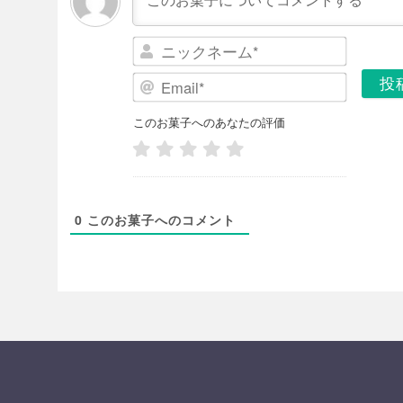
ニ
ッ
E
ク
m
ネ
a
このお菓子へのあなたの評価
ー
i
ム
l
*
*
0
このお菓子へのコメント