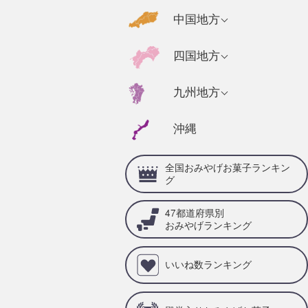
千葉県のおみやげ
福島県のおみやげ
京都府のおみやげ
広島県のおみやげ
中国地方
静岡県のおみやげ
茨城県のおみやげ
奈良県のおみやげ
山口県のおみやげ
福井県のおみやげ
高知県のおみやげ
四国地方
栃木県のおみやげ
三重県のおみやげ
島根県のおみやげ
石川県のおみやげ
徳島県のおみやげ
群馬県のおみやげ
兵庫県のおみやげ
福岡県のおみやげ
九州地方
岡山県のおみやげ
山梨県のおみやげ
愛媛県のおみやげ
滋賀県のおみやげ
佐賀県のおみやげ
鳥取県のおみやげ
沖縄
岐阜県のおみやげ
香川県のおみやげ
和歌山県のおみや
大分県のおみやげ
げ
愛知県のおみやげ
全国おみやげお菓子ランキン
宮崎県のおみやげ
グ
熊本県のおみやげ
47都道府県別
鹿児島県のおみや
おみやげランキング
げ
いいね数ランキング
長崎県のおみやげ