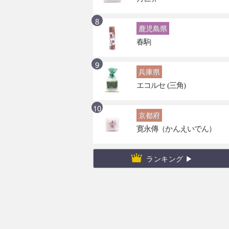
鹿児島県
春駒
兵庫県
エコルセ (三角)
京都府
寛永傳（かんえいでん）
ランキング ▶