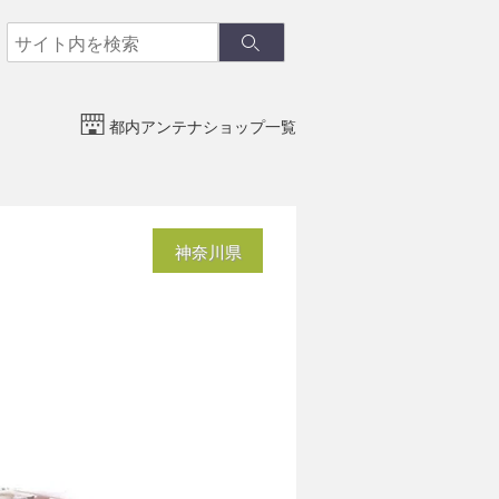
検
検
索
索
都内アンテナショップ一覧
神奈川県