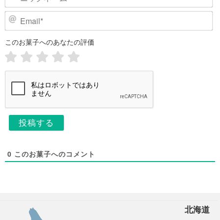
ッ
ク
E
ネ
m
ー
a
このお菓子へのあなたの評価
i
ム
l
*
*
0
このお菓子へのコメント
北海道