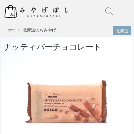
S
k
S
M
i
e
e
p
a
n
北海道
Home
>
北海道のおみやげ
r
u
t
c
o
h
ナッティバーチョコレート
c
T
o
o
n
g
g
t
l
e
e
n
t