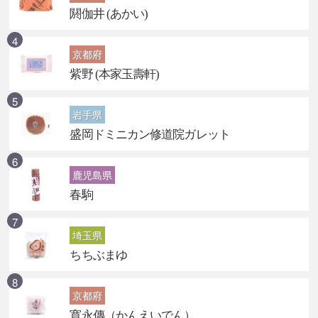
閼伽井 (あかい)
京都府
紫野 (本家玉壽軒)
岩手県
盛岡ドミニカン修道院ガレット
鹿児島県
春駒
埼玉県
ちちぶまゆ
京都府
寛永傳（かんえいでん）