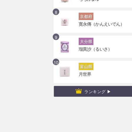
京都府
寛永傳（かんえいでん）
大分県
瑠異沙（るいさ）
富山県
月世界
ランキング ▶