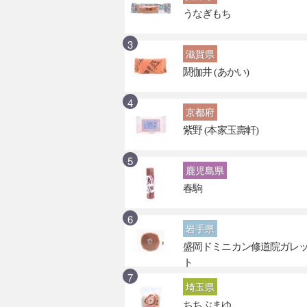
うなぎもち
滋賀県
閼伽井 (あかい)
京都府
紫野 (本家玉壽軒)
鹿児島県
春駒
岩手県
盛岡ドミニカン修道院ガレ
ト
埼玉県
ちちぶまゆ