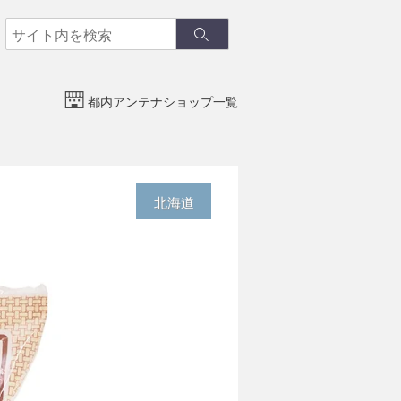
検
検
索
索
都内アンテナショップ一覧
北海道