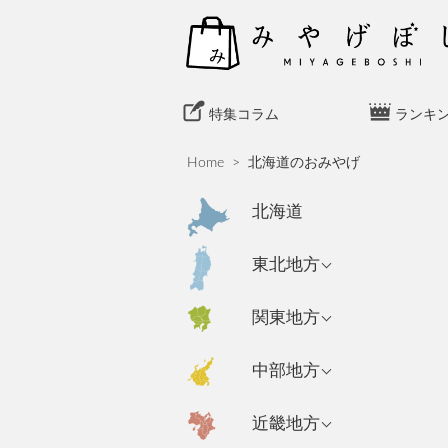
S
k
i
p
t
特集コラム
ランキ
o
c
Home
>
北海道のおみやげ
o
n
北海道
t
e
青森県のおみやげ
東北地方
n
岩手県のおみやげ
t
東京都のおみやげ
関東地方
秋田県のおみやげ
神奈川県のおみや
新潟県のおみやげ
中部地方
げ
山形県のおみやげ
長野県のおみやげ
埼玉県のおみやげ
宮城県のおみやげ
大阪府のおみやげ
近畿地方
富山県のおみやげ