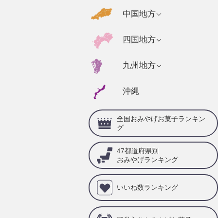
千葉県のおみやげ
福島県のおみやげ
京都府のおみやげ
広島県のおみやげ
中国地方
静岡県のおみやげ
茨城県のおみやげ
奈良県のおみやげ
山口県のおみやげ
福井県のおみやげ
高知県のおみやげ
四国地方
栃木県のおみやげ
三重県のおみやげ
島根県のおみやげ
石川県のおみやげ
徳島県のおみやげ
群馬県のおみやげ
兵庫県のおみやげ
福岡県のおみやげ
九州地方
岡山県のおみやげ
山梨県のおみやげ
愛媛県のおみやげ
滋賀県のおみやげ
佐賀県のおみやげ
鳥取県のおみやげ
沖縄
岐阜県のおみやげ
香川県のおみやげ
和歌山県のおみや
大分県のおみやげ
げ
愛知県のおみやげ
全国おみやげお菓子ランキン
宮崎県のおみやげ
グ
熊本県のおみやげ
47都道府県別
鹿児島県のおみや
おみやげランキング
げ
いいね数ランキング
長崎県のおみやげ