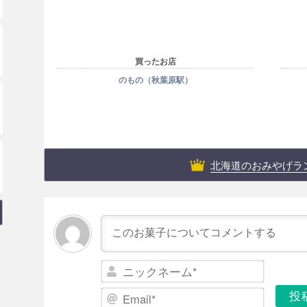
買ったお店
のもの（秋葉原駅）
北海道のおみやげラ
ニ
ッ
E
ク