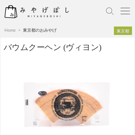
S
k
S
M
i
e
e
p
a
n
東京都
Home
>
東京都のおみやげ
r
u
t
c
o
h
バウムクーヘン (ヴィヨン)
c
T
o
o
n
g
g
t
l
e
e
n
t