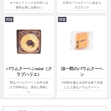
オーセンティックさの中にも
日本のバームクーヘン始まり
個性を感じる味わい
のブランド
関連
関連
バウムクーヘンmini（ク
治一郎のバウムクーヘ
ラブハリエ）
ン
実はバームクーヘンを作り続
100回を超える試作を経て完成
けて50年以上、流石に美味し
した上質なバウムクーヘン
い