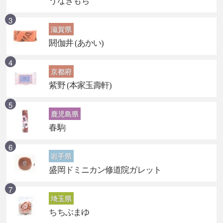
うなぎもち
滋賀県
閼伽井 (あかい)
京都府
紫野 (本家玉壽軒)
鹿児島県
春駒
岩手県
盛岡ドミニカン修道院ガレット
埼玉県
ちちぶまゆ