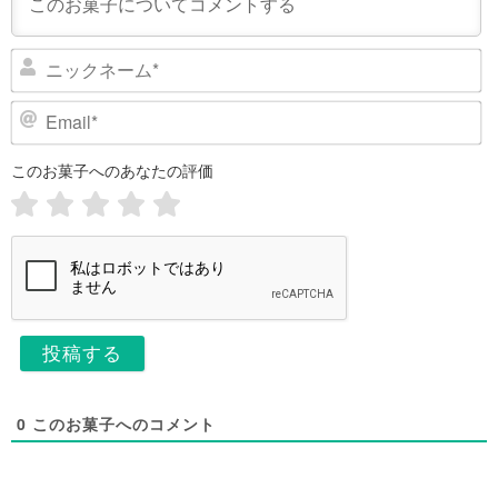
ニ
ッ
ク
E
ネ
m
ー
a
このお菓子へのあなたの評価
i
ム
l
*
*
0
このお菓子へのコメント