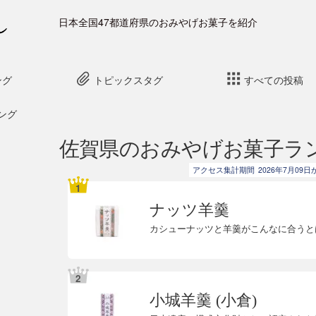
日本全国47都道府県のおみやげお菓子を紹介
ング
トピックスタグ
すべての投稿
ング
佐賀県のおみやげお菓子ラ
アクセス集計期間
2026年7月09日
ナッツ羊羹
カシューナッツと羊羹がこんなに合うと
小城羊羹 (小倉)