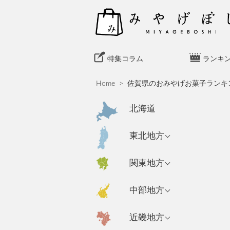
S
k
i
p
t
特集コラム
ランキ
o
c
Home
>
佐賀県のおみやげお菓子ランキ
o
n
北海道
t
e
青森県のおみやげ
東北地方
n
岩手県のおみやげ
t
東京都のおみやげ
関東地方
秋田県のおみやげ
神奈川県のおみや
新潟県のおみやげ
中部地方
げ
山形県のおみやげ
長野県のおみやげ
埼玉県のおみやげ
宮城県のおみやげ
大阪府のおみやげ
近畿地方
富山県のおみやげ