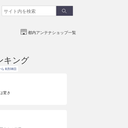
検
検
索
索
都内アンテナショップ一覧
ンキング
から 8月08日
は驚き