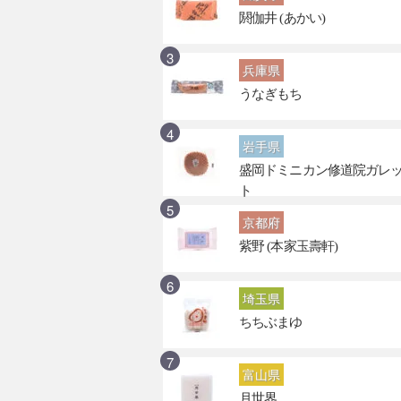
閼伽井 (あかい)
兵庫県
うなぎもち
岩手県
盛岡ドミニカン修道院ガレ
ト
京都府
紫野 (本家玉壽軒)
埼玉県
ちちぶまゆ
富山県
月世界