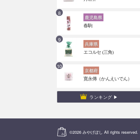
鹿児島県
春駒
兵庫県
エコルセ (三角)
京都府
寛永傳（かんえいでん）
ランキング ▶
©2026
みやげぼし
All rights reserved.