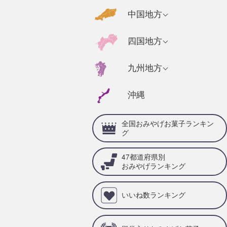
千葉県のおみやげ
福島県のおみやげ
京都府のおみやげ
広島県のおみやげ
中国地方
静岡県のおみやげ
茨城県のおみやげ
奈良県のおみやげ
山口県のおみやげ
福井県のおみやげ
高知県のおみやげ
四国地方
栃木県のおみやげ
三重県のおみやげ
島根県のおみやげ
石川県のおみやげ
徳島県のおみやげ
群馬県のおみやげ
兵庫県のおみやげ
福岡県のおみやげ
九州地方
岡山県のおみやげ
山梨県のおみやげ
愛媛県のおみやげ
滋賀県のおみやげ
佐賀県のおみやげ
鳥取県のおみやげ
沖縄
岐阜県のおみやげ
香川県のおみやげ
和歌山県のおみや
大分県のおみやげ
げ
愛知県のおみやげ
全国おみやげお菓子ランキン
宮崎県のおみやげ
グ
熊本県のおみやげ
47都道府県別
鹿児島県のおみや
おみやげランキング
げ
いいね数ランキング
長崎県のおみやげ