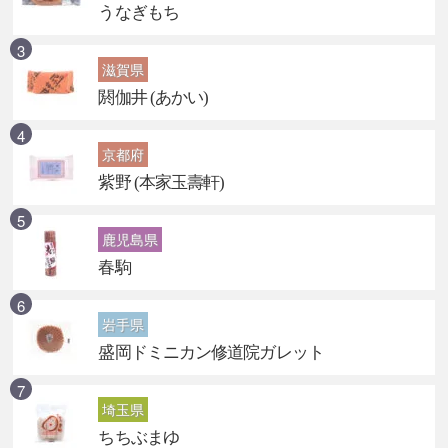
うなぎもち
滋賀県
閼伽井 (あかい)
京都府
紫野 (本家玉壽軒)
鹿児島県
春駒
岩手県
盛岡ドミニカン修道院ガレット
埼玉県
ちちぶまゆ