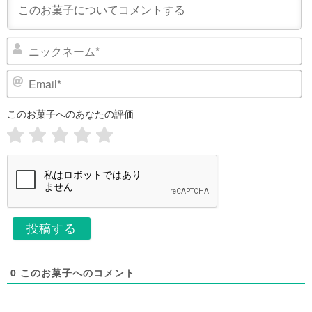
ニ
ッ
ク
E
ネ
m
ー
a
このお菓子へのあなたの評価
i
ム
l
*
*
0
このお菓子へのコメント