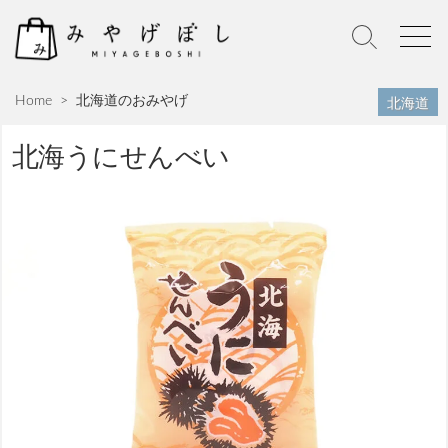
S
k
S
M
i
e
e
p
a
n
北海道
Home
>
北海道のおみやげ
r
u
t
c
o
h
北海うにせんべい
c
T
o
o
n
g
g
t
l
e
e
n
t