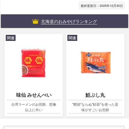
最終更新日：2025年12月30日
北海道のおみやげランキング
関連
関連
味仙 みせんべい
鮭ぶし丸
台湾ラーメンのお煎餅、想像
"鰹節"ならぬ"鮭節"を使った旨
以上に辛い
味がすごいお煎餅