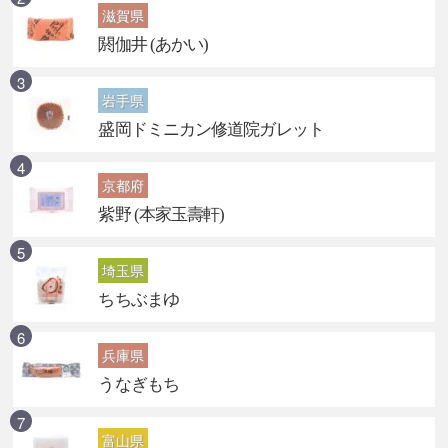
滋賀県
閼伽井 (あかい)
岩手県
盛岡ドミニカン修道院ガレット
京都府
紫野 (本家玉壽軒)
埼玉県
ちちぶまゆ
兵庫県
うなぎもち
富山県