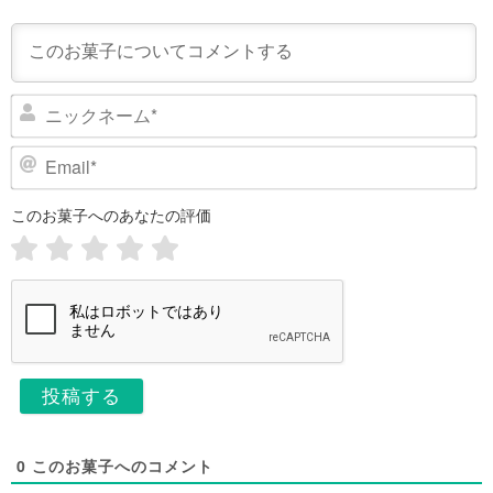
ニ
ッ
ク
E
ネ
m
ー
a
このお菓子へのあなたの評価
i
ム
l
*
*
0
このお菓子へのコメント