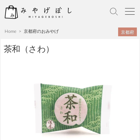
S
k
S
M
i
e
e
p
a
n
京都府
Home
>
京都府のおみやげ
r
u
t
c
o
h
茶和（さわ）
c
T
o
o
n
g
g
t
l
e
e
n
t