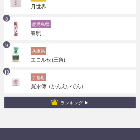
月世界
鹿児島県
春駒
兵庫県
エコルセ (三角)
京都府
寛永傳（かんえいでん）
ランキング ▶