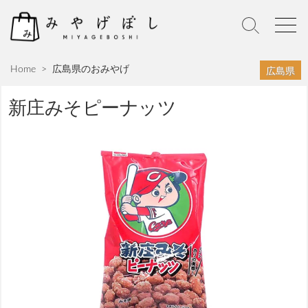
S
k
S
M
i
e
e
p
a
n
広島県
Home
>
広島県のおみやげ
r
u
t
c
o
h
新庄みそピーナッツ
c
T
o
o
n
g
g
t
l
e
e
n
t