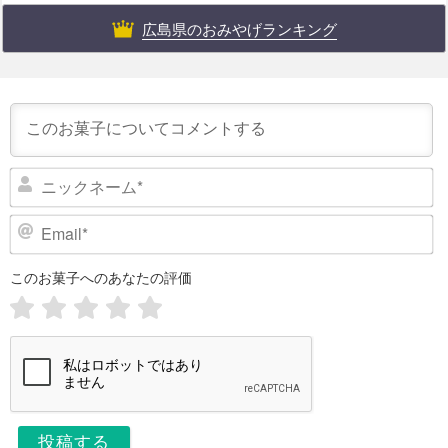
広島県のおみやげランキング
ニ
ッ
ク
E
ネ
m
ー
a
このお菓子へのあなたの評価
i
ム
l
*
*