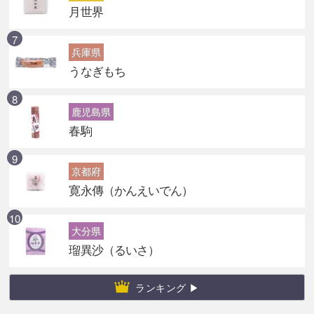
月世界
兵庫県
うなぎもち
鹿児島県
春駒
京都府
寛永傳（かんえいでん）
大分県
瑠異沙（るいさ）
ランキング ▶