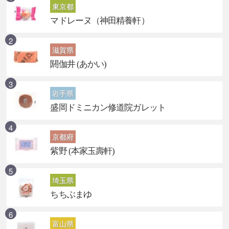
東京都
マドレーヌ（神田精養軒）
滋賀県
閼伽井 (あかい)
岩手県
盛岡ドミニカン修道院ガレット
京都府
紫野 (本家玉壽軒)
埼玉県
ちちぶまゆ
富山県