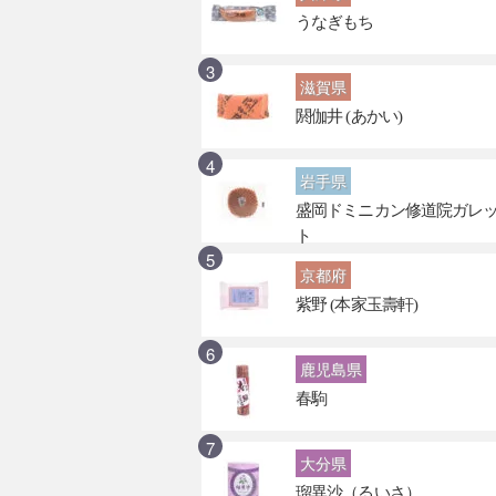
うなぎもち
滋賀県
閼伽井 (あかい)
岩手県
盛岡ドミニカン修道院ガレ
ト
京都府
紫野 (本家玉壽軒)
鹿児島県
春駒
大分県
瑠異沙（るいさ）