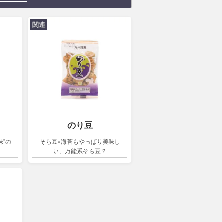
関連
のり豆
味”の
そら豆×海苔もやっぱり美味し
い、万能系そら豆？