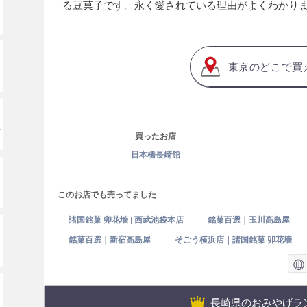
る豆菓子です。永く愛されている理由がよくわかり
東京のどこで買
ッ
買ったお店
日本橋長崎館
このお店でも売ってました
諸国銘菓 卯花墻 | 西武池袋本店
銘菓百選｜玉川高島屋
銘菓百選｜新宿高島屋
そごう横浜店｜諸国銘菓 卯花墻
長崎県のおみやげラ