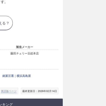
ます。
える？
製造メーカー
藤田チェリー豆総本店
銘菓百選｜横浜高島屋
英語版ページ
最終更新日：2026年02月14日
ンキング