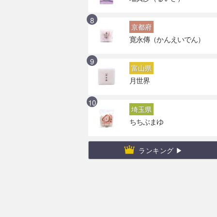
京都府
寛永傳（かんえいでん）
富山県
月世界
埼玉県
ちちぶまゆ
ランキング ▶