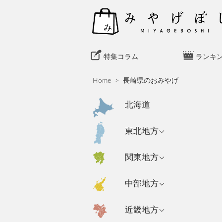
S
k
i
p
t
特集コラム
ランキ
o
c
Home
>
長崎県のおみやげ
o
n
北海道
t
e
青森県のおみやげ
東北地方
n
岩手県のおみやげ
t
東京都のおみやげ
関東地方
秋田県のおみやげ
神奈川県のおみや
新潟県のおみやげ
中部地方
げ
山形県のおみやげ
長野県のおみやげ
埼玉県のおみやげ
宮城県のおみやげ
大阪府のおみやげ
近畿地方
富山県のおみやげ