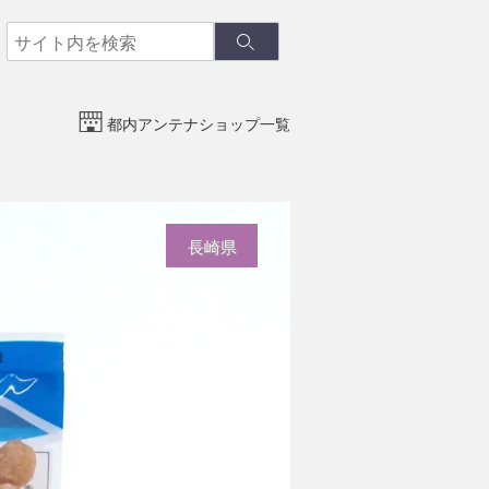
検
検
索
索
都内アンテナショップ一覧
長崎県