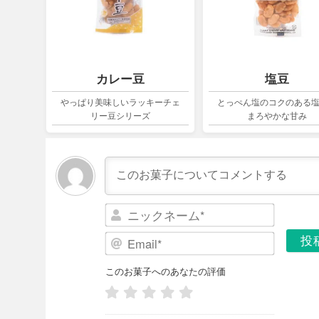
カレー豆
塩豆
やっぱり美味しいラッキーチェ
とっぺん塩のコクのある
リー豆シリーズ
まろやかな甘み
ニ
ッ
E
ク
m
ネ
a
このお菓子へのあなたの評価
ー
i
ム
l
*
*