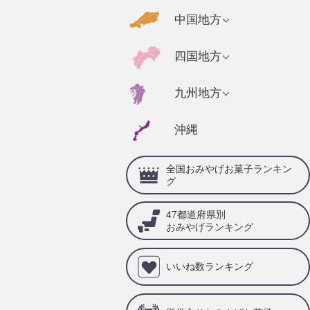
千葉県のおみやげ
福島県のおみやげ
京都府のおみやげ
広島県のおみやげ
中国地方
静岡県のおみやげ
茨城県のおみやげ
奈良県のおみやげ
山口県のおみやげ
福井県のおみやげ
高知県のおみやげ
四国地方
栃木県のおみやげ
三重県のおみやげ
島根県のおみやげ
石川県のおみやげ
徳島県のおみやげ
群馬県のおみやげ
兵庫県のおみやげ
福岡県のおみやげ
九州地方
岡山県のおみやげ
山梨県のおみやげ
愛媛県のおみやげ
滋賀県のおみやげ
佐賀県のおみやげ
鳥取県のおみやげ
沖縄
岐阜県のおみやげ
香川県のおみやげ
和歌山県のおみや
大分県のおみやげ
げ
愛知県のおみやげ
全国おみやげお菓子ランキン
宮崎県のおみやげ
グ
熊本県のおみやげ
47都道府県別
鹿児島県のおみや
おみやげランキング
げ
いいね数ランキング
長崎県のおみやげ