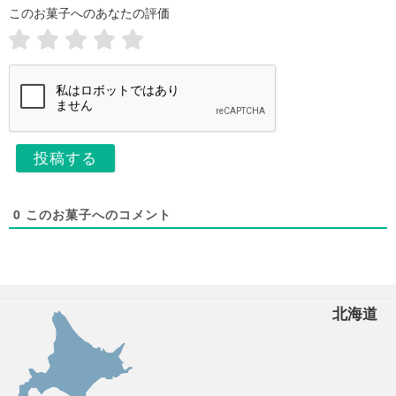
ー
a
このお菓子へのあなたの評価
i
ム
l
*
*
0
このお菓子へのコメント
北海道