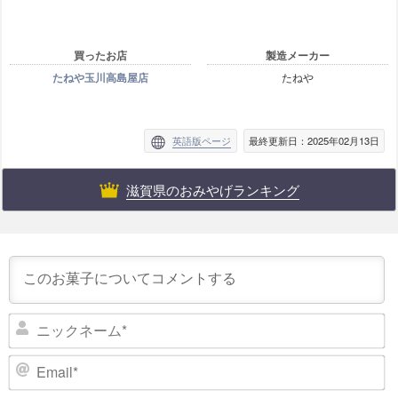
買ったお店
製造メーカー
たねや玉川高島屋店
たねや
英語版ページ
最終更新日：2025年02月13日
滋賀県のおみやげランキング
ニ
ッ
ク
E
ネ
m