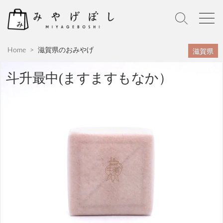
S
k
S
M
i
e
e
p
a
n
滋賀県
Home
>
滋賀県のおみやげ
r
u
t
c
o
h
斗升最中(ますますもなか）
c
T
o
o
n
g
g
t
l
e
e
n
t