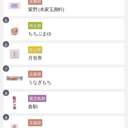
京都府
紫野 (本家玉壽軒)
埼玉県
ちちぶまゆ
富山県
月世界
兵庫県
うなぎもち
鹿児島県
春駒
京都府