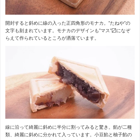
開封すると斜めに線の入った正四角形のモナカ。”たねや”の
文字も刻まれています。モナカのデザインも”マス”〼になぞ
らえて作られているところが洒落ています。
線に沿って綺麗に斜めに半分に割ってみると驚き。餡が二種
類、綺麗に斜めに分かれて入っています。小豆餡と柚子餡の