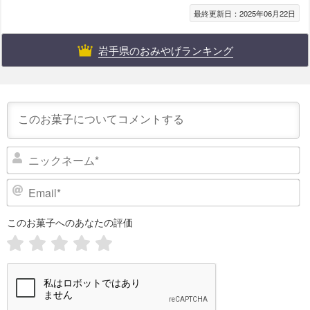
最終更新日：2025年06月22日
岩手県のおみやげランキング
ニ
ッ
ク
E
ネ
m
ー
a
このお菓子へのあなたの評価
i
ム
l
*
*