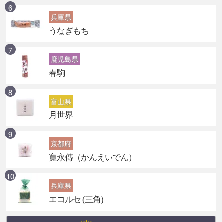
兵庫県
うなぎもち
鹿児島県
春駒
富山県
月世界
京都府
寛永傳（かんえいでん）
兵庫県
エコルセ (三角)