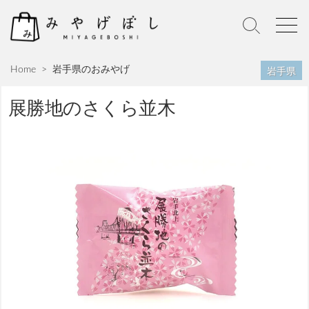
S
k
S
M
i
e
e
p
a
n
岩手県
Home
>
岩手県のおみやげ
r
u
t
c
o
h
展勝地のさくら並木
c
T
o
o
n
g
g
t
l
e
e
n
t