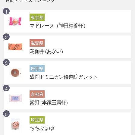
週間アクセスランキング
東京都
マドレーヌ（神田精養軒）
滋賀県
閼伽井 (あかい)
岩手県
盛岡ドミニカン修道院ガレット
京都府
紫野 (本家玉壽軒)
埼玉県
ちちぶまゆ