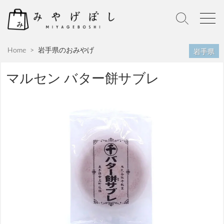
S
k
S
M
i
e
e
p
a
n
岩手県
Home
>
岩手県のおみやげ
r
u
t
c
o
h
マルセン バター餅サブレ
c
T
o
o
n
g
g
t
l
e
e
n
t