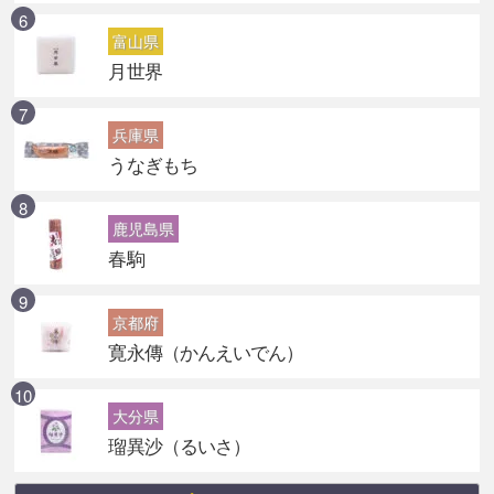
富山県
月世界
兵庫県
うなぎもち
鹿児島県
春駒
京都府
寛永傳（かんえいでん）
大分県
瑠異沙（るいさ）