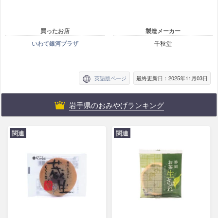
買ったお店
製造メーカー
いわて銀河プラザ
千秋堂
英語版ページ
最終更新日：2025年11月03日
岩手県のおみやげランキング
関連
関連