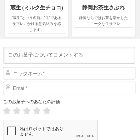
蔵生 (ミルク生チョコ)
静岡お茶生さぶれ
”蔵生”という名前に”生”である
静岡ならではお茶を活かした
サブレにかける意気込みを感
ユニークな生サブレ
じます。
ニ
ッ
ク
E
ネ
m
ー
a
このお菓子へのあなたの評価
i
ム
l
*
*