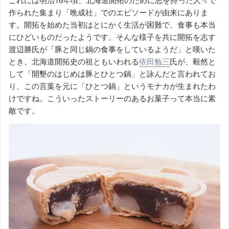
作られた集まり「晩成社」でのエピソードが由来にありま
す。開拓を始めた当初はとにかく生活が困難で、食事も本当
にひどいものだったようです。そんな様子を共に開拓を志す
渡辺勝氏が「豚と同じ鍋の食事をしているようだ」と嘆いた
とき、北海道開拓史の祖ともいわれる
依田勉三
氏が、毅然と
して「開墾のはじめは豚とひとつ鍋」と詠んだと言われてお
り、この言葉を元に「ひとつ鍋」というモナカが生まれたわ
けですね。こういったストーリーのあるお菓子って本当に素
敵です。