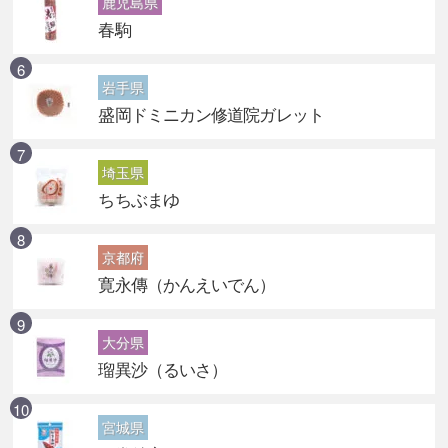
鹿児島県
春駒
岩手県
盛岡ドミニカン修道院ガレット
埼玉県
ちちぶまゆ
京都府
寛永傳（かんえいでん）
大分県
瑠異沙（るいさ）
宮城県