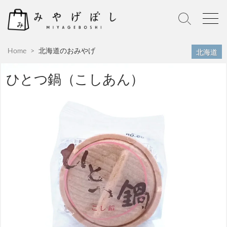
S
k
S
M
i
e
e
p
a
n
北海道
Home
>
北海道のおみやげ
r
u
t
c
o
h
ひとつ鍋（こしあん）
c
T
o
o
n
g
g
t
l
e
e
n
t