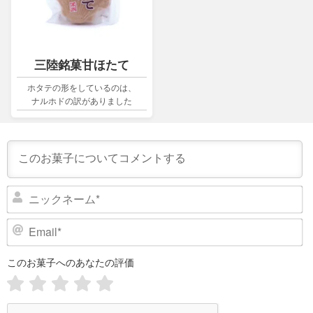
三陸銘菓甘ほたて
ホタテの形をしているのは、
ナルホドの訳がありました
ニ
ッ
ク
E
ネ
m
ー
a
このお菓子へのあなたの評価
i
ム
l
*
*