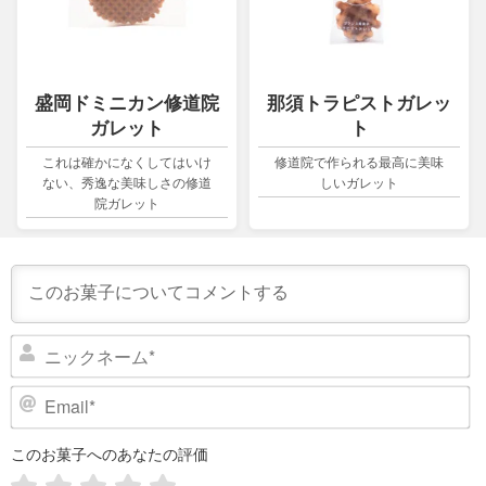
盛岡ドミニカン修道院
那須トラピストガレッ
ガレット
ト
これは確かになくしてはいけ
修道院で作られる最高に美味
ない、秀逸な美味しさの修道
しいガレット
院ガレット
ニ
ッ
ク
E
ネ
m
ー
a
このお菓子へのあなたの評価
i
ム