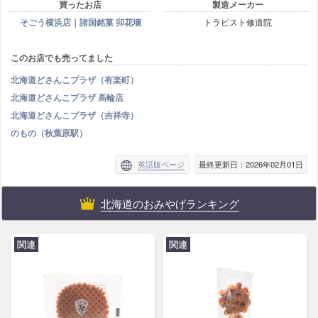
買ったお店
製造メーカー
そごう横浜店｜諸国銘菓 卯花墻
トラピスト修道院
このお店でも売ってました
北海道どさんこプラザ（有楽町）
北海道どさんこプラザ 高輪店
北海道どさんこプラザ（吉祥寺）
のもの（秋葉原駅）
英語版ページ
最終更新日：2026年02月01日
北海道のおみやげランキング
関連
関連