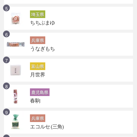
埼玉県
ちちぶまゆ
兵庫県
うなぎもち
富山県
月世界
鹿児島県
春駒
兵庫県
エコルセ (三角)