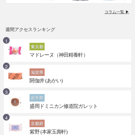
コラム一覧 ▶
週間アクセスランキング
東京都
マドレーヌ（神田精養軒）
滋賀県
閼伽井 (あかい)
岩手県
盛岡ドミニカン修道院ガレット
京都府
紫野 (本家玉壽軒)