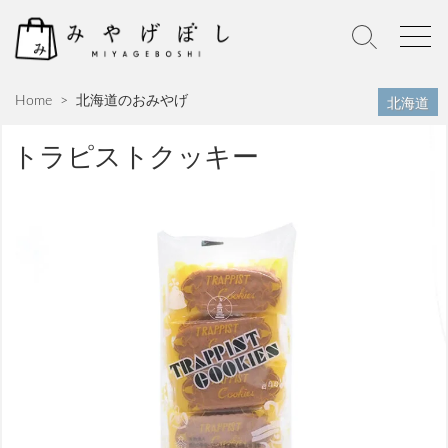
S
k
S
M
i
e
e
p
a
n
北海道
Home
>
北海道のおみやげ
r
u
t
c
o
h
トラピストクッキー
c
T
o
o
n
g
g
t
l
e
e
n
t