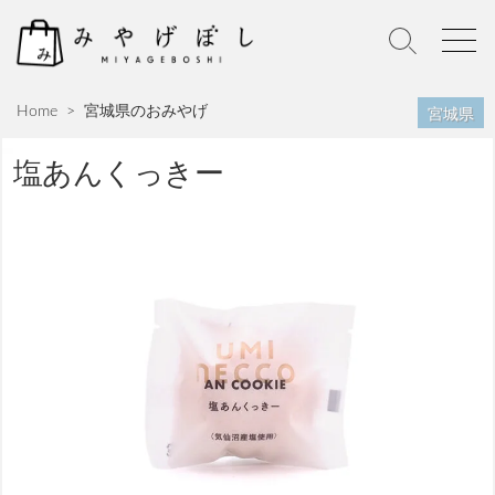
S
k
S
M
i
e
e
p
a
n
宮城県
Home
>
宮城県のおみやげ
r
u
t
c
o
h
塩あんくっきー
c
T
o
o
n
g
g
t
l
e
e
n
t