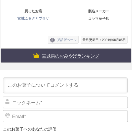
買ったお店
製造メーカー
宮城ふるさとプラザ
コヤマ菓子店
英語版ページ
最終更新日：2024年08月05日
宮城県のおみやげランキング
ニ
ッ
ク
E
ネ
m
ー
a
このお菓子へのあなたの評価
i
ム