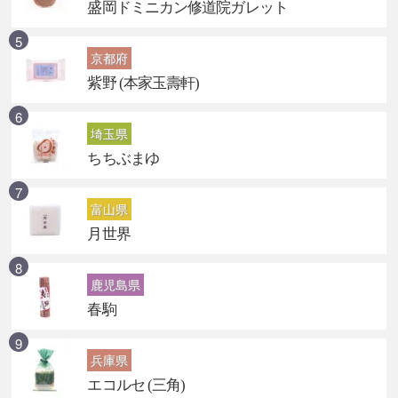
盛岡ドミニカン修道院ガレット
京都府
紫野 (本家玉壽軒)
埼玉県
ちちぶまゆ
富山県
月世界
鹿児島県
春駒
兵庫県
エコルセ (三角)