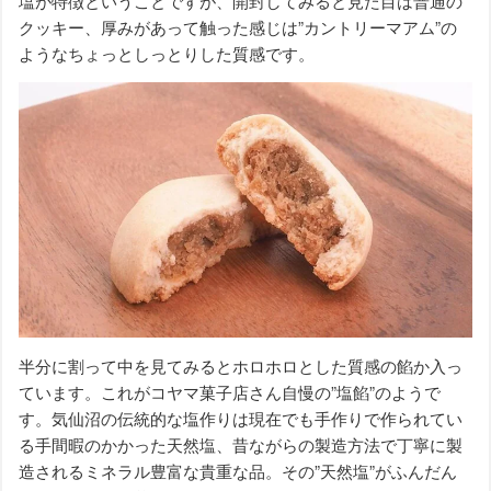
塩が特徴ということですが、開封してみると見た目は普通の
クッキー、厚みがあって触った感じは”カントリーマアム”の
ようなちょっとしっとりした質感です。
半分に割って中を見てみるとホロホロとした質感の餡か入っ
ています。これがコヤマ菓子店さん自慢の”塩餡”のようで
す。気仙沼の伝統的な塩作りは現在でも手作りで作られてい
る手間暇のかかった天然塩、昔ながらの製造方法で丁寧に製
造されるミネラル豊富な貴重な品。その”天然塩”がふんだん