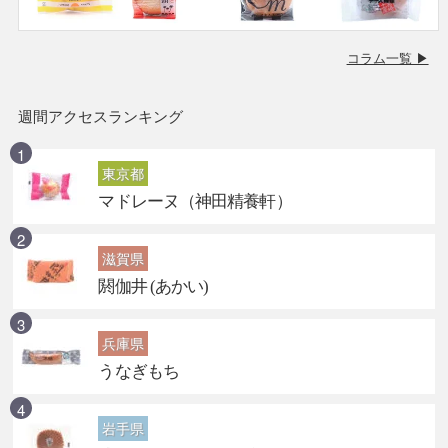
コラム一覧 ▶
週間アクセスランキング
東京都
マドレーヌ（神田精養軒）
滋賀県
閼伽井 (あかい)
兵庫県
うなぎもち
岩手県