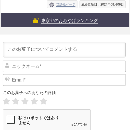
英語版ページ
最終更新日：2024年08月06日
東京都のおみやげランキング
ニ
ッ
ク
E
ネ
m
ー
a
このお菓子へのあなたの評価
i
ム
l
*
*