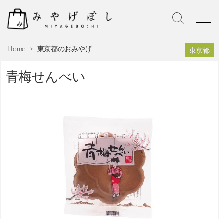
S
k
S
M
i
e
e
p
a
n
東京都
Home
>
東京都のおみやげ
r
u
t
c
o
h
青梅せんべい
c
T
o
o
n
g
g
t
l
e
e
n
t