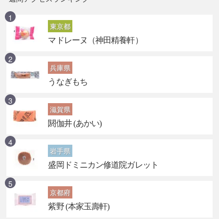
東京都
マドレーヌ（神田精養軒）
兵庫県
うなぎもち
滋賀県
閼伽井 (あかい)
岩手県
盛岡ドミニカン修道院ガレット
京都府
紫野 (本家玉壽軒)