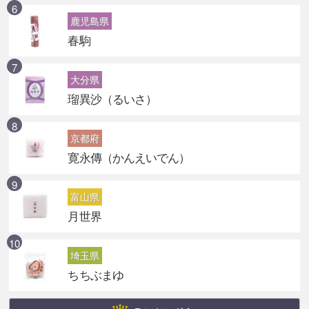
鹿児島県
春駒
大分県
瑠異沙（るいさ）
京都府
寛永傳（かんえいでん）
富山県
月世界
埼玉県
ちちぶまゆ