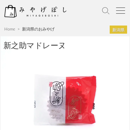
S
k
S
M
i
e
e
p
a
n
新潟県
Home
>
新潟県のおみやげ
r
u
t
c
o
h
新之助マドレーヌ
c
T
o
o
n
g
g
t
l
e
e
n
t