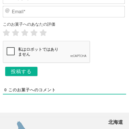
ッ
ク
E
ネ
m
ー
a
このお菓子へのあなたの評価
i
ム
l
*
*
0
このお菓子へのコメント
北海道