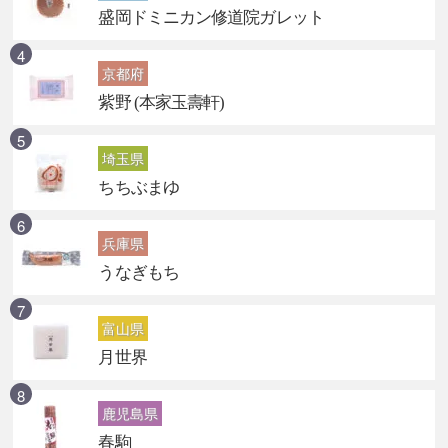
盛岡ドミニカン修道院ガレット
京都府
紫野 (本家玉壽軒)
埼玉県
ちちぶまゆ
兵庫県
うなぎもち
富山県
月世界
鹿児島県
春駒