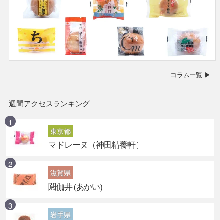
コラム一覧 ▶
週間アクセスランキング
東京都
マドレーヌ（神田精養軒）
滋賀県
閼伽井 (あかい)
岩手県