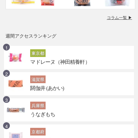
コラム一覧 ▶
週間アクセスランキング
東京都
マドレーヌ（神田精養軒）
滋賀県
閼伽井 (あかい)
兵庫県
うなぎもち
京都府