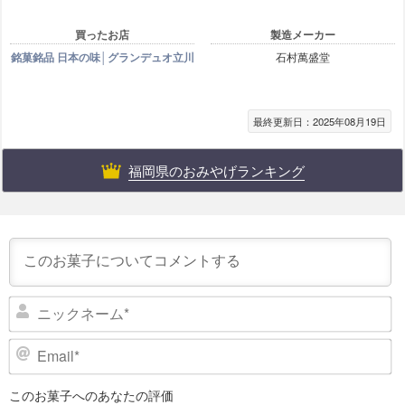
買ったお店
製造メーカー
銘菓銘品 日本の味│グランデュオ立川
石村萬盛堂
最終更新日：2025年08月19日
福岡県のおみやげランキング
ニ
ッ
ク
E
ネ
m
ー
a
このお菓子へのあなたの評価
i
ム