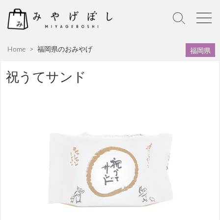
S
k
S
M
i
e
e
p
a
n
福岡県
Home
>
福岡県のおみやげ
r
u
t
c
o
h
祝うてサンド
c
T
o
o
n
g
g
t
l
e
e
n
t