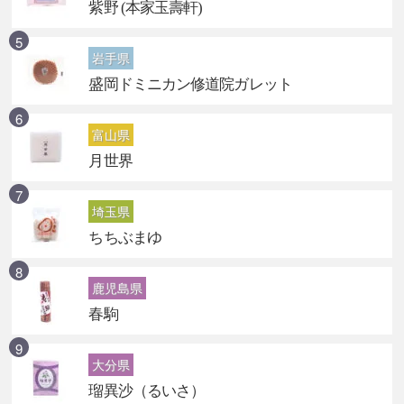
紫野 (本家玉壽軒)
岩手県
盛岡ドミニカン修道院ガレット
富山県
月世界
埼玉県
ちちぶまゆ
鹿児島県
春駒
大分県
瑠異沙（るいさ）