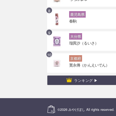
鹿児島県
春駒
大分県
瑠異沙（るいさ）
京都府
寛永傳（かんえいでん）
ランキング ▶
©2026
みやげぼし
All rights reserved.