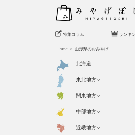
S
k
i
p
t
特集コラム
ランキ
o
c
Home
>
山形県のおみやげ
o
n
北海道
t
e
青森県のおみやげ
東北地方
n
岩手県のおみやげ
t
東京都のおみやげ
関東地方
秋田県のおみやげ
神奈川県のおみや
新潟県のおみやげ
中部地方
げ
山形県のおみやげ
長野県のおみやげ
埼玉県のおみやげ
宮城県のおみやげ
大阪府のおみやげ
近畿地方
富山県のおみやげ