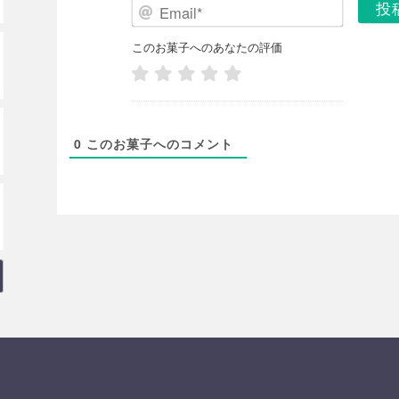
E
ク
m
ネ
a
このお菓子へのあなたの評価
ー
i
ム
l
*
*
0
このお菓子へのコメント