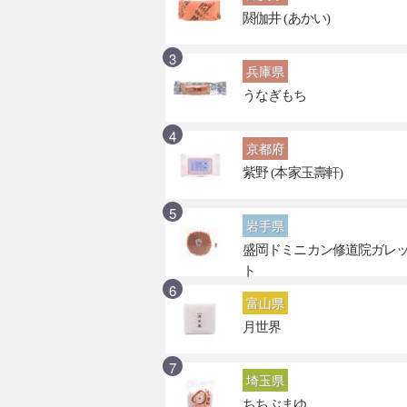
閼伽井 (あかい)
兵庫県
うなぎもち
京都府
紫野 (本家玉壽軒)
岩手県
盛岡ドミニカン修道院ガレ
ト
富山県
月世界
埼玉県
ちちぶまゆ