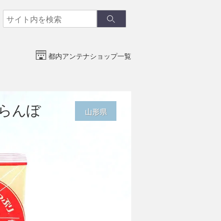
検
検
索
索
都内アンテナショップ一覧
らんぼ
山形県