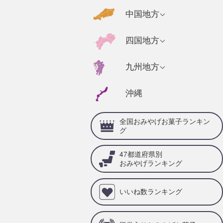
千葉県のおみやげ
福島県のおみやげ
京都府のおみやげ
広島県のおみやげ
中国地方
静岡県のおみやげ
茨城県のおみやげ
奈良県のおみやげ
山口県のおみやげ
福井県のおみやげ
高知県のおみやげ
四国地方
栃木県のおみやげ
三重県のおみやげ
島根県のおみやげ
石川県のおみやげ
徳島県のおみやげ
群馬県のおみやげ
兵庫県のおみやげ
福岡県のおみやげ
九州地方
岡山県のおみやげ
山梨県のおみやげ
愛媛県のおみやげ
滋賀県のおみやげ
佐賀県のおみやげ
鳥取県のおみやげ
沖縄
岐阜県のおみやげ
香川県のおみやげ
和歌山県のおみや
大分県のおみやげ
げ
愛知県のおみやげ
全国おみやげお菓子ランキン
宮崎県のおみやげ
グ
熊本県のおみやげ
47都道府県別
鹿児島県のおみや
おみやげランキング
げ
いいね数ランキング
長崎県のおみやげ