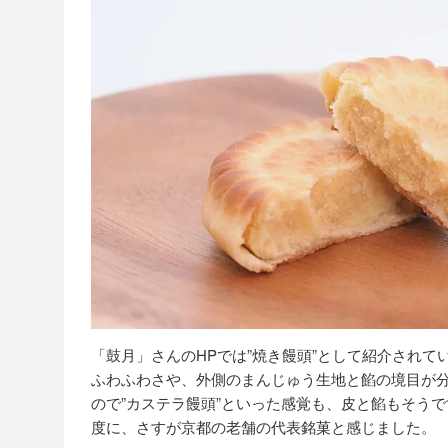
「鼓月」さんのHPでは”焼き饅頭”として紹介され
ふわふわさや、外側のまんじゅう生地と餡の境目が
ので”カステラ饅頭”といった感覚も、皮と餡もそう
度に、さすが京都の老舗の代表銘菓と感じました。