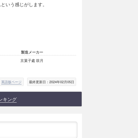
んという感じがします。
製造メーカー
京菓子處 鼓月
英語版ページ
最終更新日：2024年02月05日
ンキング