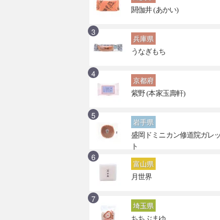
閼伽井 (あかい)
兵庫県
うなぎもち
京都府
紫野 (本家玉壽軒)
岩手県
盛岡ドミニカン修道院ガレ
ト
富山県
月世界
埼玉県
ちちぶまゆ