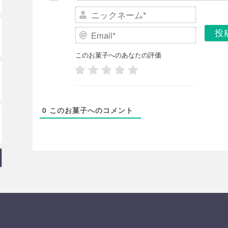
ニ
ッ
E
ク
m
ネ
a
このお菓子へのあなたの評価
ー
i
ム
l
*
*
0
このお菓子へのコメント