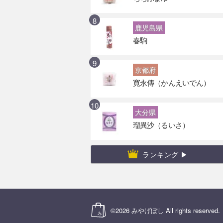
鹿児島県
春駒
京都府
寛永傳（かんえいでん）
大分県
瑠異沙（るいさ）
ランキング ▶
©2026
みやげぼし
All rights reserved.