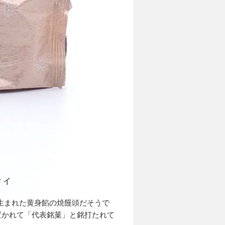
ティ
に生まれた黄身餡の焼饅頭だそうで
置かれて「代表銘菓」と銘打たれて