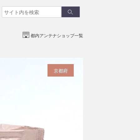
検
検
索
索
都内アンテナショップ一覧
京都府