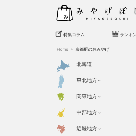
S
k
i
p
t
特集コラム
ランキ
o
c
Home
>
京都府のおみやげ
o
n
北海道
t
e
青森県のおみやげ
東北地方
n
岩手県のおみやげ
t
東京都のおみやげ
関東地方
秋田県のおみやげ
神奈川県のおみや
新潟県のおみやげ
中部地方
げ
山形県のおみやげ
長野県のおみやげ
埼玉県のおみやげ
宮城県のおみやげ
大阪府のおみやげ
近畿地方
富山県のおみやげ