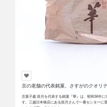
京の老舗の代表銘菓、さすがのクオリ
京菓子處 鼓月を代表する銘菓『華』は、昭和36年
す。三越日本橋店にある鼓月さんで一番センターに