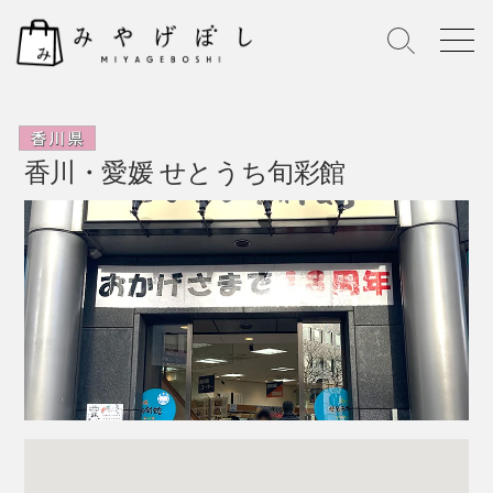
S
k
S
M
i
e
e
p
a
n
r
u
t
c
o
h
香川・愛媛 せとうち旬彩館
c
T
o
o
n
g
g
t
l
e
e
n
t