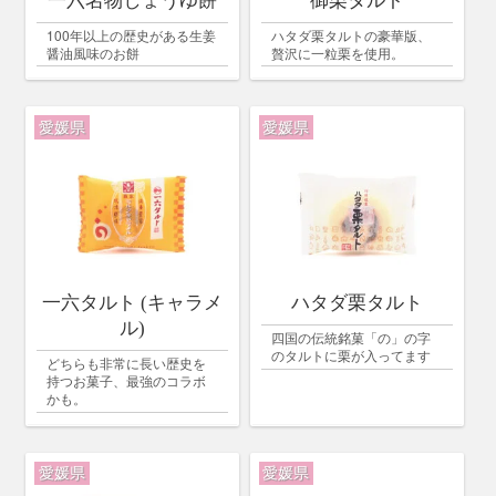
一六名物しょうゆ餅
御栗タルト
100年以上の歴史がある生姜
ハタダ栗タルトの豪華版、
醤油風味のお餅
贅沢に一粒栗を使用。
愛媛県
愛媛県
一六タルト (キャラメ
ハタダ栗タルト
ル)
四国の伝統銘菓「の」の字
のタルトに栗が入ってます
どちらも非常に長い歴史を
持つお菓子、最強のコラボ
かも。
愛媛県
愛媛県