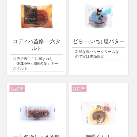
コディバ監修 一六タ
どら一(いち) 塩バター
ルト
新鮮な塩バタークリームな
ので実は季節限定
和洋折衷ここに極まれり
「GODIVA×四国名菓」の一
六タルト
愛媛県
愛媛県