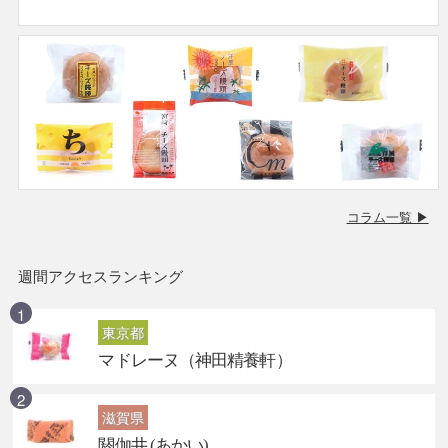
コラム一覧 ▶
週間アクセスランキング
東京都
マドレーヌ（神田精養軒）
滋賀県
閼伽井 (あかい)