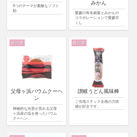
みかん
5つのテーマが素敵なソフト
飴
愛媛の有名銘菓とみかんの
コラボレーションで愛媛尽
くし
香川県
香川県
父母ヶ浜バウムクーヘ
讃岐うどん風味棒
ン
ご当地スナック企画の力技
感が好きです。
神秘的な光景が見れる父母
ヶ浜産の塩を使ったバウム
クーヘン