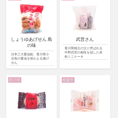
しょうゆあげせん 島
武営さん
の味
香川県独立の父と呼ばれる
中野武営の相性を冠した米
日本三大醤油処、香川県小
粉ミニケーキ
豆島の醤油を味わえる揚げ
せん
香川県
愛媛県