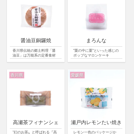
醤油豆銅鑼焼
まろんな
香川県伝統の郷土料理「醤
"栗の中に栗"といった感じの
油豆」は万能系の定番食材
ポップなマロンケーキ
香川県
愛媛県
高瀬茶フィナンシェ
瀬戸内レモンたい焼き
”幻のお茶〟と呼ばれる『高
レモン一色のパッケージか