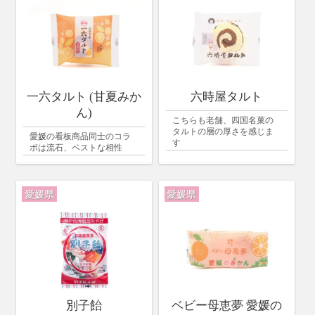
一六タルト (甘夏みか
六時屋タルト
ん)
こちらも老舗、四国名菓の
タルトの層の厚さを感じま
愛媛の看板商品同士のコラ
す
ボは流石、ベストな相性
愛媛県
愛媛県
別子飴
ベビー母恵夢 愛媛の