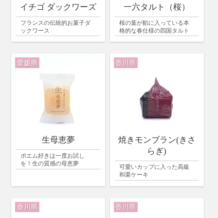
イチゴ ダックワーズ
一六タルト（桜）
フランスの伝統的お菓子ダ
桜の葉が餡に入っている本
ックワース
格的な春仕様の四国タルト
愛媛県
香川県
生母恵夢
焼きモンブラン(きさ
らぎ)
ポエム好きは一度お試し
を！生の質感の母恵夢
可愛いカップに入った高級
和栗ケーキ
香川県
香川県