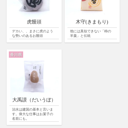
虎饅頭
木守(きまもり)
デカい、、まさに虎のよう
他には真似できない「柿の
な勢いのあるお饅頭
羊羹」と伝統
香川県
大禹謨（だいうぼ）
治水は建国の基本と言いま
す。偉大な仕事はお菓子の
名前にも。