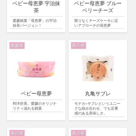
ベビー母恵夢 宇治抹
ベビー母恵夢 ブルー
茶
ベリーチーズ
愛媛銘菓「母恵夢」の宇治
限りなくチーズケーキに近
抹茶バージョン！
いアプローチの母恵夢
愛媛県
香川県
ベビー母恵夢
丸亀サブレ
和洋折衷、愛媛のオリジナ
モナカ×サブレというユニー
リティ溢れる銘菓
クな組み合わせ、でも定番
感のある美味しさ。
香川県
香川県