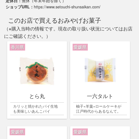
定休日：
無休（年末年始を除く）
ショップURL：
https://www.setouchi-shunsaikan.com/
このお店で買えるおみやげお菓子
（※購入当時の情報です。現在の取り扱い状況についてはお店
にご確認ください。）
香川県
愛媛県
とら丸
一六タルト
カリッと焼かれたパイ生地
柚子×羊羹×ロールケーキが
も美味しいあんこパイ
江戸時代からあるなんて。
愛媛県
愛媛県